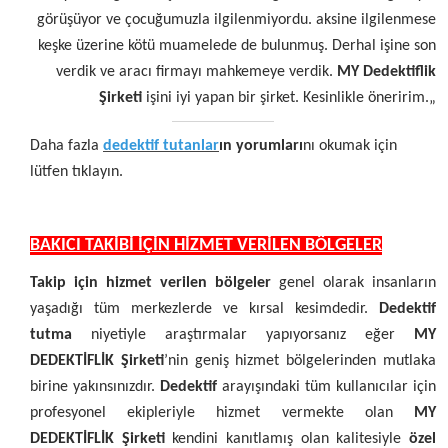
görüşüyor ve çocuğumuzla ilgilenmiyordu. aksine ilgilenmese
keşke üzerine kötü muamelede de bulunmuş. Derhal işine son
verdik ve aracı firmayı mahkemeye verdik.
MY Dedektiflik
Şirketi
işini iyi yapan bir şirket. Kesinlikle öneririm.„
Daha fazla
dedektif tutanlar
ın yorumları
nı okumak için
lütfen tıklayın.
BAKICI TAKİBİ İÇİN HİZMET VERİLEN BÖLGELER
Takip için hizmet verilen bölgeler
genel olarak insanların
yaşadığı tüm merkezlerde ve kırsal kesimdedir.
Dedektif
tutma
niyetiyle araştırmalar yapıyorsanız eğer
MY
DEDEKTİFLİK Şirketi
’nin geniş hizmet bölgelerinden mutlaka
birine yakınsınızdır.
Dedektif
arayışındaki tüm kullanıcılar için
profesyonel ekipleriyle hizmet vermekte olan
MY
DEDEKTİFLİK Şirketi
kendini kanıtlamış olan kalitesiyle
özel