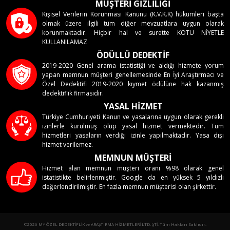
MÜŞTERİ GİZLİLİĞİ
Kişisel Verilerin Korunması Kanunu (K.V.K.K) hükümleri başta
olmak üzere ilgili tüm diğer mevzuatlara uygun olarak
korunmaktadır. Hiçbir hal ve surette KÖTÜ NİYETLE
KULLANILAMAZ
ÖDÜLLÜ DEDEKTİF
2019-2020 Genel arama istatistiği ve aldığı hizmete yorum
yapan memnun müşteri genellemesinde En İyi Araştırmacı ve
Özel Dedektifi 2019-2020 kıymet ödülüne hak kazanmış
dedektiflik firmasıdır.
YASAL HİZMET
Türkiye Cumhuriyeti Kanun ve yasalarına uygun olarak gerekli
izinlerle kurulmuş olup yasal hizmet vermektedir. Tüm
hizmetleri yasaların verdiği izinle yapılmaktadır. Yasa dışı
hizmet verilemez.
MEMNUN MÜŞTERİ
Hizmet alan memnun müşteri oranı %98 olarak genel
istatistikte belirlenmiştir. Google da en yüksek 5 yıldızlı
değerlendirilmiştir. En fazla memnun müşterisi olan şirkettir.
©2026 MY ÖZEL DEDEKTİFLİK ve ARAŞTIRMA HİZMETLERİ LTD. ŞTİ. Tüm Hakları Saklıdır.