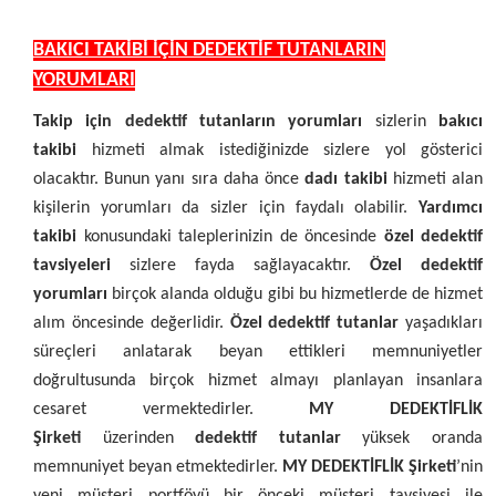
BAKICI TAKİBİ İÇİN DEDEKTİF TUTANLARIN
YORUMLARI
Takip için dedektif tutanların yorumları
sizlerin
bakıcı
takibi
hizmeti almak istediğinizde sizlere yol gösterici
olacaktır. Bunun yanı sıra daha önce
dadı takibi
hizmeti alan
kişilerin yorumları da sizler için faydalı olabilir.
Yardımcı
takibi
konusundaki taleplerinizin de öncesinde
özel dedektif
tavsiyeleri
sizlere fayda sağlayacaktır.
Özel dedektif
yorumları
birçok alanda olduğu gibi bu hizmetlerde de hizmet
alım öncesinde değerlidir.
Özel dedektif tutanlar
yaşadıkları
süreçleri anlatarak beyan ettikleri memnuniyetler
doğrultusunda birçok hizmet almayı planlayan insanlara
cesaret vermektedirler.
MY DEDEKTİFLİK
Şirketi
üzerinden
dedektif tutanlar
yüksek oranda
memnuniyet beyan etmektedirler.
MY DEDEKTİFLİK Şirketi
’nin