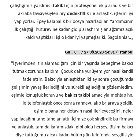
çalıştığımız
yardımcı takibi
için profesyonel ekip aradık ve bir
akraba tavsiyesiylen
my dedektiflik
ile anlaştık. işlerini iyi
yapıyorlar. Epey kalabalık bir dosya hazırladılar. Yardımcının
ilk çalıştığı huzurevine kadar gidip araştırmışlar ağzımız açık
kaldı yaptıkları işi o kdar iyi yapmışlar ki. Sağolsınlar..„
Gü… Çi… / 27.08.2020-14:31 / İstanbul
"
işyerimden izin alamadığım için bir yaşında bebeğime bakıcı
tutmak zorunda kaldım. Çocuk daha yürüyemiyor nasıl kendii
ifade etsin. Bakıcıyla anlaştıktan iki ay sonra çocuğumda
gelişimin yavaş ilerlediğini ve sürekli ağladığını gözlemledim.
eşimle konuştuk konuyu ve
bakıcı takibi
amacıyla mehtap hn.
ile telefonlaştık önce sonra randevu alıp briaraya geldik.
eşimle bana her detayın nasıl ilerleyeceğini, neler
yapılacağını tane tane anlattı. İçimize çok sindirdik bu firmayı
ve anlaştık. tam da kafamızdaki gibi oldu herşey. Bizim bakıcı
diye tuttuğumu alçak kadın bütün gün telefonda sevgilisiyle