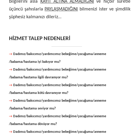
bilgilerini asla
KAYIT ALTINA ALMADIĞINI
ve hiçbir suretle
üçüncü şahıslarla
PAYLAŞMADIĞINI
bilmenizi ister ve şimdilik
şüphesiz kalmanızı dileriz…
HİZMET TALEP NEDENLERİ
→
Dadımız/bakıcımız/yardımcımız bebeğime/çocuğuma/anneme
/babama/hastama iyi bakıyor mu?
→
Dadımız/bakıcımız/yardımcımız bebeğime/çocuğuma/anneme
/babama/hastama ilgili davranıyor mu?
→
Dadımız/bakıcımız/yardımcımız bebeğime/çocuğuma/anneme
/babama/hastama kötü davranıyor mu?
→
Dadımız/bakıcımız/yardımcımız bebeğime/çocuğuma/anneme
/babama/hastama seviyor mu?
→
Dadımız/bakıcımız/yardımcımız bebeğime/çocuğuma/anneme
/babama/hastama dövüyor mu?
→
Dadımız/bakıcımız/yardımcımız bebeğime/çocuğuma/anneme