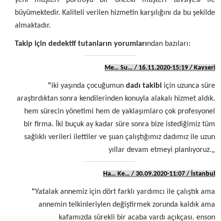
yeni müşteri portföyü bir önceki müşteri tavsiyesi ile
büyümektedir. Kaliteli verilen hizmetin karşılığını da bu şekilde
almaktadır.
Takip için dedektif tutanların yorumları
ndan bazıları:
Me… Su… / 16.11.2020-15:19 / Kayseri
"
iki yaşında çocuğumun
dadı takibi
için uzunca süre
araştırdıktan sonra kendilerinden konuyla alakalı hizmet aldık.
hem sürecin yönetimi hem de yaklaşımlaro çok profesyonel
bir firma. İki buçuk ay kadar süre sonra bize istediğimiz tüm
sağlıklı verileri ilettiler ve şuan çalıştığımız dadımız ile uzun
yıllar devam etmeyi planlıyoruz.„
Ha… Ke… / 30.09.2020-11:07 / İstanbul
"
Yatalak annemiz için dört farklı yardımcı ile çalıştık ama
annemin telkinleriylen değiştirmek zorunda kaldık ama
kafamızda sürekli bir acaba vardı açıkçası. enson