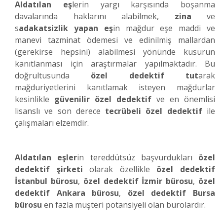
Aldatılan eş
lerin yargı karşısında boşanma
davalarında haklarını alabilmek,
zina
ve
s
adakatsizlik yapan eş
in mağdur eşe maddi ve
manevi tazminat ödemesi ve edinilmiş mallardan
(gerekirse hepsini) alabilmesi yönünde kusurun
kanıtlanması için araştırmalar yapılmaktadır. Bu
doğrultusunda
özel dedektif tut
arak
mağduriyetlerini kanıtlamak isteyen mağdurlar
kesinlikle
güvenilir özel dedektif
ve en önemlisi
lisanslı ve son derece
tecrübeli özel dedektif
ile
çalışmaları elzemdir.
Aldatılan eşler
in tereddütsüz başvurdukları
özel
dedektif şirketi
olarak özellikle
özel dedektif
İstanbul bürosu
,
özel dedektif İzmir bürosu
,
özel
dedektif Ankara bürosu
,
özel dedektif Bursa
bürosu
en fazla müşteri potansiyeli olan bürolardır.