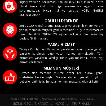
Kişisel Verilerin Korunması Kanunu (K.V.K.K) hükümleri başta
olmak üzere ilgili tüm diğer mevzuatlara uygun olarak
korunmaktadır. Hiçbir hal ve surette KÖTÜ NİYETLE
KULLANILAMAZ
ÖDÜLLÜ DEDEKTİF
2019-2020 Genel arama istatistiği ve aldığı hizmete yorum
yapan memnun müşteri genellemesinde En İyi Araştırmacı ve
Özel Dedektifi 2019-2020 kıymet ödülüne hak kazanmış
dedektiflik firmasıdır.
YASAL HİZMET
Türkiye Cumhuriyeti Kanun ve yasalarına uygun olarak gerekli
izinlerle kurulmuş olup yasal hizmet vermektedir. Tüm
hizmetleri yasaların verdiği izinle yapılmaktadır. Yasa dışı
hizmet verilemez.
MEMNUN MÜŞTERİ
Hizmet alan memnun müşteri oranı %98 olarak genel
istatistikte belirlenmiştir. Google da en yüksek 5 yıldızlı
değerlendirilmiştir. En fazla memnun müşterisi olan şirkettir.
©2026 MY ÖZEL DEDEKTİFLİK ve ARAŞTIRMA HİZMETLERİ LTD. ŞTİ. Tüm Hakları Saklıdır.
GİZLİLİK POLİTİKAMIZ
/
KVKK
/
TELİF HAKKI