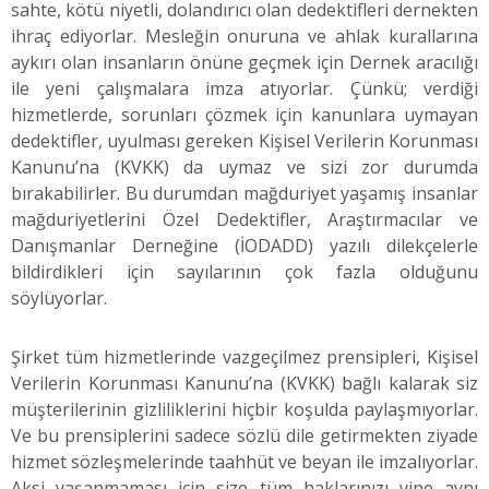
sahte, kötü niyetli, dolandırıcı olan dedektifleri dernekten
ihraç ediyorlar. Mesleğin onuruna ve ahlak kurallarına
aykırı olan insanların önüne geçmek için Dernek aracılığı
ile yeni çalışmalara imza atıyorlar. Çünkü; verdiği
hizmetlerde, sorunları çözmek için kanunlara uymayan
dedektifler, uyulması gereken Kişisel Verilerin Korunması
Kanunu’na (KVKK) da uymaz ve sizi zor durumda
bırakabilirler. Bu durumdan mağduriyet yaşamış insanlar
mağduriyetlerini Özel Dedektifler, Araştırmacılar ve
Danışmanlar Derneğine (İODADD) yazılı dilekçelerle
bildirdikleri için sayılarının çok fazla olduğunu
söylüyorlar.
Şirket tüm hizmetlerinde vazgeçilmez prensipleri, Kişisel
Verilerin Korunması Kanunu’na (KVKK) bağlı kalarak siz
müşterilerinin gizliliklerini hiçbir koşulda paylaşmıyorlar.
Ve bu prensiplerini sadece sözlü dile getirmekten ziyade
hizmet sözleşmelerinde taahhüt ve beyan ile imzalıyorlar.
Aksi yaşanmaması için size tüm haklarınızı yine aynı