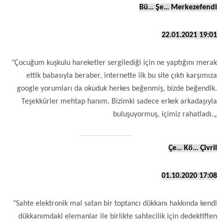
Bü… Şe… Merkezefendi
22.01.2021 19:01
"Çocuğum kuşkulu hareketler sergilediği için ne yaptığını merak
ettik babasıyla beraber, internette ilk bu site çıktı karşımıza
google yorumları da okuduk herkes beğenmiş, bizde beğendik.
Teşekkürler mehtap hanım. Bizimki sadece erkek arkadaşıyla
buluşuyormuş, içimiz rahatladı.„
Çe… Kö… Çivril
01.10.2020 17:08
"Sahte elektronik mal satan bir toptancı dükkanı hakkında kendi
dükkanımdaki elemanlar ile birlikte sahtecilik için dedektiften