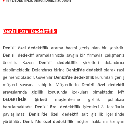
√
MY DEDEKTİFLİK Şirketi Denizli Şubeleri
Denizli Özel Dedektiflik
Denizli özel dedektiflik
arama hacmi geniş olan bir şehirdir.
Denizli dedektif
aramalarınızda saygın bir firmayla çalışmanız
önerilir. Bazen
Denizli dedektiflik
şirketleri dolandırıcı
olabilmektedir. Dolandırıcı birine
Denizli’de dedektif
olarak rast
gelmeniz olasıdır. Güvenilir
Denizli’de dedektiflik
kurumları geniş
müşteri sayısına sahiptir. Müşterilerin
Denizli özel dedektif
arayışlarında gizlilik konusunda korkuları olmaktadır.
MY
DEDEKTİFLİK Şirketi
müşterilerine gizlilik politikası
hazırlamaktadır.
Denizli özel dedektiflik
işlemleri 3. taraflarla
paylaşılmaz.
Denizli’de özel dedektif
salt gizlilik içerisinde
yürütülür
. Denizli’de özel dedektiflik
müşteri haklarını koruyan