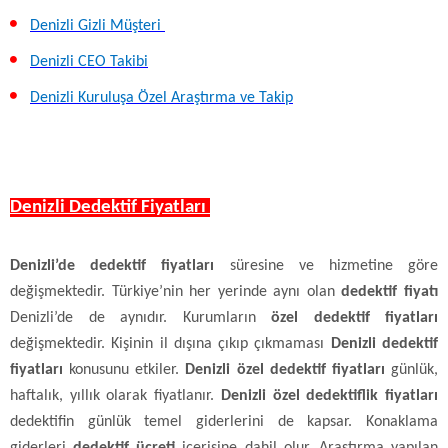
Denizli Gizli Müşteri
Denizli CEO Takibi
Denizli Kuruluşa Özel Araştırma ve Takip
Denizli Dedektif Fiyatları
Denizli’de dedektif fiyatları
süresine ve hizmetine göre
değişmektedir. Türkiye’nin her yerinde aynı olan
dedektif fiyatı
Denizli’de de aynıdır. Kurumların
özel dedektif fiyatları
değişmektedir.
Kişinin il dışına çıkıp çıkmaması
Denizli dedektif
fiyatları
konusunu etkiler.
Denizli özel dedektif fiyatları
günlük,
haftalık, yıllık olarak fiyatlanır.
Denizli özel dedektiflik fiyatları
dedektifin günlük temel giderlerini de kapsar. Konaklama
giderleri
dedektif ücreti
içerisine dahil olur.
Araştırma yapılan