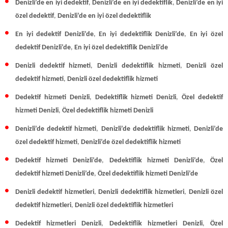
Denizli’de en iyi dedektif
,
Denizli’de en iyi dedektiflik
,
Denizli’de en iyi
özel dedektif
,
Denizli’de en iyi özel dedektiflik
En iyi dedektif Denizli’de
,
En iyi dedektiflik Denizli’de
,
En iyi özel
dedektif Denizli’de
,
En iyi özel dedektiflik Denizli’de
Denizli dedektif hizmeti
,
Denizli dedektiflik hizmeti
,
Denizli özel
dedektif hizmeti
,
Denizli özel dedektiflik hizmeti
Dedektif hizmeti Denizli
,
Dedektiflik hizmeti Denizli
,
Özel dedektif
hizmeti Denizli
,
Özel dedektiflik hizmeti Denizli
Denizli’de dedektif hizmeti
,
Denizli’de dedektiflik hizmeti
,
Denizli’de
özel dedektif hizmeti
,
Denizli’de özel dedektiflik hizmeti
Dedektif hizmeti Denizli’de
,
Dedektiflik hizmeti Denizli’de
,
Özel
dedektif hizmeti Denizli’de
,
Özel dedektiflik hizmeti Denizli’de
Denizli dedektif hizmetleri
,
Denizli dedektiflik hizmetleri
,
Denizli özel
dedektif hizmetleri
,
Denizli özel dedektiflik hizmetleri
Dedektif hizmetleri Denizli
,
Dedektiflik hizmetleri Denizli
,
Özel