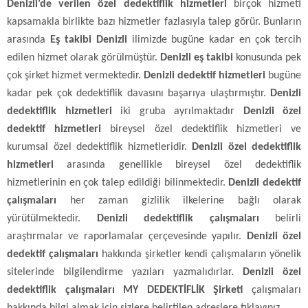
Denizli’de verilen özel dedektiflik hizmetleri
birçok hizmeti
kapsamakla birlikte bazı hizmetler fazlasıyla talep görür. Bunların
arasında
Eş takibi Denizli
ilimizde bugüne kadar en çok tercih
edilen hizmet olarak görülmüştür.
Denizli eş takibi
konusunda pek
çok şirket hizmet vermektedir.
Denizli dedektif hizmetleri
bugüne
kadar pek çok dedektiflik davasını başarıya ulaştırmıştır.
Denizli
dedektiflik hizmetleri
iki gruba ayrılmaktadır
Denizli özel
dedektif hizmetleri
bireysel özel dedektiflik hizmetleri ve
kurumsal özel dedektiflik hizmetleridir.
Denizli özel dedektiflik
hizmetleri
arasında genellikle bireysel özel dedektiflik
hizmetlerinin en çok talep edildiği bilinmektedir.
Denizli dedektif
çalışmaları
her zaman gizlilik ilkelerine bağlı olarak
yürütülmektedir.
Denizli dedektiflik çalışmaları
belirli
araştırmalar ve raporlamalar çerçevesinde yapılır.
Denizli özel
dedektif çalışmaları
hakkında şirketler kendi çalışmaların yönelik
sitelerinde bilgilendirme yazıları yazmalıdırlar.
Denizli özel
dedektiflik çalışmaları MY DEDEKTİFLİK Şirketi
çalışmaları
hakkında bilgi almak için sizlere belirtilen adreslere tıklayınız.