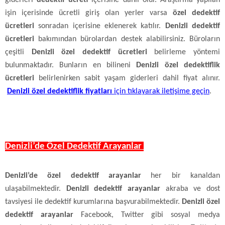
işin içerisinde ücretli giriş olan yerler varsa
özel dedektif
ücretleri
sonradan içerisine eklenerek katılır.
Denizli dedektif
ücretleri
bakımından bürolardan destek alabilirsiniz. Büroların
çeşitli
Denizli özel dedektif ücretleri
belirleme yöntemi
bulunmaktadır. Bunların en bilineni
Denizli özel dedektiflik
ücretleri
belirlenirken sabit yaşam giderleri dahil fiyat alınır.
Denizli özel dedektiflik fiyatları
için tıklayarak iletişime geçin
.
Denizli’de Özel Dedektif Arayanlar
Denizli’de özel dedektif arayanlar
her bir kanaldan
ulaşabilmektedir.
Denizli dedektif arayanlar
akraba ve dost
tavsiyesi ile dedektif kurumlarına başvurabilmektedir.
Denizli özel
dedektif arayanlar
Facebook, Twitter gibi sosyal medya