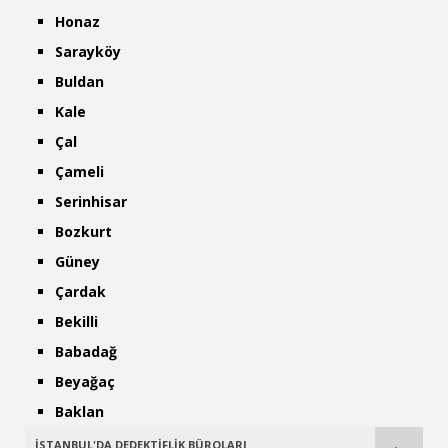
Honaz
Sarayköy
Buldan
Kale
Çal
Çameli
Serinhisar
Bozkurt
Güney
Çardak
Bekilli
Babadağ
Beyağaç
Baklan
İSTANBUL'DA DEDEKTİFLİK BÜROLARI