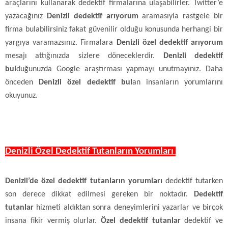
araçlarını kullanarak dedektif firmalarına ulaşabilirler. Twitter’e
yazacağınız
Denizli dedektif arıyorum
aramasıyla rastgele bir
firma bulabilirsiniz fakat güvenilir olduğu konusunda herhangi bir
yargıya varamazsınız. Firmalara
Denizli özel dedektif arıyorum
mesajı attığınızda sizlere döneceklerdir.
Denizli dedektif
bul
duğunuzda Google araştırması yapmayı unutmayınız. Daha
önceden
Denizli özel dedektif bul
an insanların yorumlarını
okuyunuz.
Denizli Özel Dedektif Tutanların Yorumları
Denizli’de özel dedektif tutanların yorumları
dedektif tutarken
son derece dikkat edilmesi gereken bir noktadır.
Dedektif
tutanlar
hizmeti aldıktan sonra deneyimlerini yazarlar ve birçok
insana fikir vermiş olurlar.
Özel dedektif tutanlar
dedektif ve