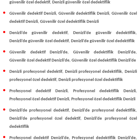
güvenilir özel dedektif
,
Denizli güvenilir özel dedektiflik
Güvenilir dedektif Denizli
,
Güvenilir dedektiflik Denizli
,
Güvenilir özel
dedektif Denizli
,
Güvenilir
özel dedektiflik Denizli
Denizli’de güvenilir dedektif
,
Denizli’de güvenilir dedektiflik
,
Denizli’de güvenilir özel dedektif
,
Denizli’de güvenilir özel dedektiflik
Güvenilir dedektif Denizli’de
,
Güvenilir dedektiflik Denizli’de
,
Güvenilir özel dedektif Denizli’de
,
Güvenilir özel dedektiflik Denizli’de
Denizli profesyonel dedektif
,
Denizli profesyonel dedektiflik
,
Denizli
profesyonel özel dedektif
,
Denizli profesyonel özel dedektiflik
Profesyonel dedektif Denizli
,
Profesyonel dedektiflik Denizli
,
Profesyonel özel dedektif Denizli
,
Profesyonel
özel dedektiflik Denizli
Denizli’de profesyonel dedektif
,
Denizli’de profesyonel dedektiflik
,
Denizli’de profesyonel özel dedektif
,
Denizli’de profesyonel özel
dedektiflik
Profesyonel dedektif Denizli’de
,
Profesyonel dedektiflik Denizli’de
,