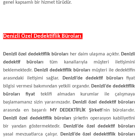
genel kapsamlı bir hizmet türüdür.
Denizli Özel Dedektiflik Büroları
Denizli özel dedektiflik büroları
her daim ulaşıma açıktır.
Denizli
dedektif büroları
tüm kanallarıyla müşteri iletişimini
beklemektedir.
Denizli dedektiflik büroları
müşteri ile dedektifin
arasındaki iletişimi sağlar.
Denizli’de dedektif büroları
fiyat
bilgisi vermesi bakımından yetkili organdır.
Denizli’de dedektiflik
büroları fiyat
teklifi almadan kurumlar ile çalışmaya
başlamamanız sizin yararınızadır.
Denizli özel dedektif büroları
arasında en başarılı
MY DEDEKTİFLİK Şirketi
‘nin bürolarıdır.
Denizli özel dedektiflik büroları
şirketin operasyon kabiliyetini
bir yandan göstermektedir.
Denizli’de özel dedektif büroları
yasal mevzuatlarca çalışır.
Denizli’de özel dedektiflik büroları