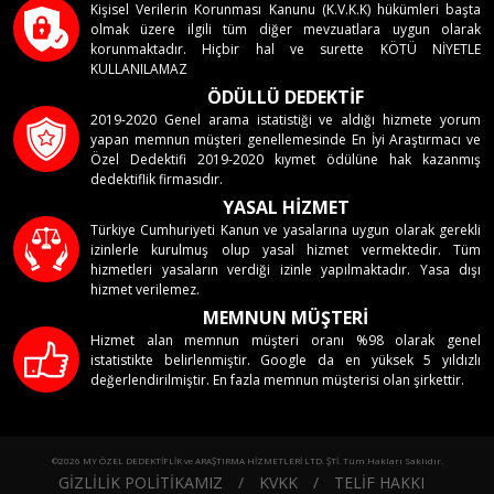
Kişisel Verilerin Korunması Kanunu (K.V.K.K) hükümleri başta
olmak üzere ilgili tüm diğer mevzuatlara uygun olarak
korunmaktadır. Hiçbir hal ve surette KÖTÜ NİYETLE
KULLANILAMAZ
ÖDÜLLÜ DEDEKTİF
2019-2020 Genel arama istatistiği ve aldığı hizmete yorum
yapan memnun müşteri genellemesinde En İyi Araştırmacı ve
Özel Dedektifi 2019-2020 kıymet ödülüne hak kazanmış
dedektiflik firmasıdır.
YASAL HİZMET
Türkiye Cumhuriyeti Kanun ve yasalarına uygun olarak gerekli
izinlerle kurulmuş olup yasal hizmet vermektedir. Tüm
hizmetleri yasaların verdiği izinle yapılmaktadır. Yasa dışı
hizmet verilemez.
MEMNUN MÜŞTERİ
Hizmet alan memnun müşteri oranı %98 olarak genel
istatistikte belirlenmiştir. Google da en yüksek 5 yıldızlı
değerlendirilmiştir. En fazla memnun müşterisi olan şirkettir.
©2026 MY ÖZEL DEDEKTİFLİK ve ARAŞTIRMA HİZMETLERİ LTD. ŞTİ. Tüm Hakları Saklıdır.
GİZLİLİK POLİTİKAMIZ
/
KVKK
/
TELİF HAKKI