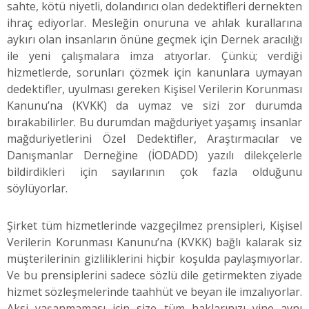
sahte, kötü niyetli, dolandırıcı olan dedektifleri dernekten
ihraç ediyorlar. Mesleğin onuruna ve ahlak kurallarına
aykırı olan insanların önüne geçmek için Dernek aracılığı
ile yeni çalışmalara imza atıyorlar. Çünkü; verdiği
hizmetlerde, sorunları çözmek için kanunlara uymayan
dedektifler, uyulması gereken Kişisel Verilerin Korunması
Kanunu’na (KVKK) da uymaz ve sizi zor durumda
bırakabilirler. Bu durumdan mağduriyet yaşamış insanlar
mağduriyetlerini Özel Dedektifler, Araştırmacılar ve
Danışmanlar Derneğine (İODADD) yazılı dilekçelerle
bildirdikleri için sayılarının çok fazla olduğunu
söylüyorlar.
Şirket tüm hizmetlerinde vazgeçilmez prensipleri, Kişisel
Verilerin Korunması Kanunu’na (KVKK) bağlı kalarak siz
müşterilerinin gizliliklerini hiçbir koşulda paylaşmıyorlar.
Ve bu prensiplerini sadece sözlü dile getirmekten ziyade
hizmet sözleşmelerinde taahhüt ve beyan ile imzalıyorlar.
Aksi yaşanmaması için size tüm haklarınızı yine aynı