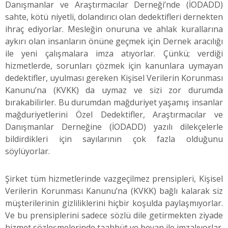
Danışmanlar ve Araştırmacılar Derneği’nde (İODADD)
sahte, kötü niyetli, dolandırıcı olan dedektifleri dernekten
ihraç ediyorlar. Mesleğin onuruna ve ahlak kurallarına
aykırı olan insanların önüne geçmek için Dernek aracılığı
ile yeni çalışmalara imza atıyorlar. Çünkü; verdiği
hizmetlerde, sorunları çözmek için kanunlara uymayan
dedektifler, uyulması gereken Kişisel Verilerin Korunması
Kanunu’na (KVKK) da uymaz ve sizi zor durumda
bırakabilirler. Bu durumdan mağduriyet yaşamış insanlar
mağduriyetlerini Özel Dedektifler, Araştırmacılar ve
Danışmanlar Derneğine (İODADD) yazılı dilekçelerle
bildirdikleri için sayılarının çok fazla olduğunu
söylüyorlar.
Şirket tüm hizmetlerinde vazgeçilmez prensipleri, Kişisel
Verilerin Korunması Kanunu’na (KVKK) bağlı kalarak siz
müşterilerinin gizliliklerini hiçbir koşulda paylaşmıyorlar.
Ve bu prensiplerini sadece sözlü dile getirmekten ziyade
hizmet sözleşmelerinde taahhüt ve beyan ile imzalıyorlar.