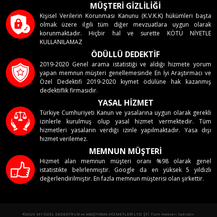
MÜŞTERİ GİZLİLİĞİ
Kişisel Verilerin Korunması Kanunu (K.V.K.K) hükümleri başta
olmak üzere ilgili tüm diğer mevzuatlara uygun olarak
korunmaktadır. Hiçbir hal ve surette KÖTÜ NİYETLE
KULLANILAMAZ
ÖDÜLLÜ DEDEKTİF
2019-2020 Genel arama istatistiği ve aldığı hizmete yorum
yapan memnun müşteri genellemesinde En İyi Araştırmacı ve
Özel Dedektifi 2019-2020 kıymet ödülüne hak kazanmış
dedektiflik firmasıdır.
YASAL HİZMET
Türkiye Cumhuriyeti Kanun ve yasalarına uygun olarak gerekli
izinlerle kurulmuş olup yasal hizmet vermektedir. Tüm
hizmetleri yasaların verdiği izinle yapılmaktadır. Yasa dışı
hizmet verilemez.
MEMNUN MÜŞTERİ
Hizmet alan memnun müşteri oranı %98 olarak genel
istatistikte belirlenmiştir. Google da en yüksek 5 yıldızlı
değerlendirilmiştir. En fazla memnun müşterisi olan şirkettir.
©2026 MY ÖZEL DEDEKTİFLİK ve ARAŞTIRMA HİZMETLERİ LTD. ŞTİ. Tüm Hakları Saklıdır.