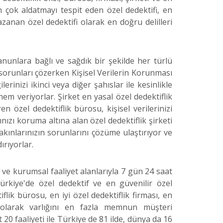
n çok aldatmayı tespit eden özel dedektifi, en
anan özel dedektifi olarak en doğru delilleri
anunlara bağlı ve sağdık bir şekilde her türlü
orunları çözerken Kişisel Verilerin Korunması
erinizi ikinci veya diğer şahıslar ile kesinlikle
em veriyorlar. Şirket en yasal özel dedektiflik
en özel dedektiflik bürosu, kişisel verilerinizi
ınızı koruma altına alan özel dedektiflik şirketi
yakınlarınızın sorunlarını çözüme ulaştırıyor ve
ırıyorlar.
l ve kurumsal faaliyet alanlarıyla 7 gün 24 saat
rkiye'de özel dedektif ve en güvenilir özel
tiflik bürosu, en iyi özel dedektiflik firması, en
i olarak varlığını en fazla memnun müşteri
 20 faaliyeti ile Türkiye de 81 ilde, dünya da 16