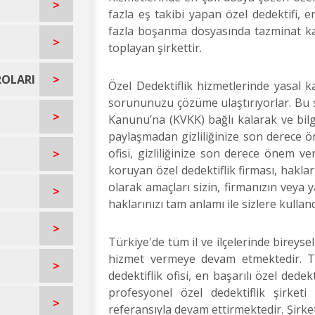
>
fazla eş takibi yapan özel dedektifi, e
fazla boşanma dosyasında tazminat kaz
>
toplayan şirkettir.
ROLARI
>
Özel Dedektiflik hizmetlerinde yasal k
sorununuzu çözüme ulaştırıyorlar. Bu s
>
Kanunu’na (KVKK) bağlı kalarak ve bilgil
paylaşmadan gizliliğinize son derece ön
ofisi, gizliliğinize son derece önem ver
>
koruyan özel dedektiflik firması, haklar
olarak amaçları sizin, firmanızın veya 
>
haklarınızı tam anlamı ile sizlere kulland
>
Türkiye'de tüm il ve ilçelerinde bireyse
hizmet vermeye devam etmektedir. Tü
>
dedektiflik ofisi, en başarılı özel dedek
profesyonel özel dedektiflik şirket
>
referansıyla devam ettirmektedir. Şirket