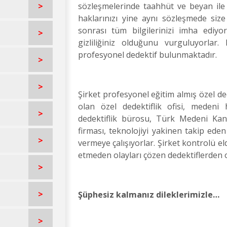
>
sözleşmelerinde taahhüt ve beyan ile 
haklarınızı yine aynı sözleşmede siz
sonrası tüm bilgilerinizi imha ediyor
>
gizliliğiniz olduğunu vurguluyorlar
profesyonel dedektif bulunmaktadır.
>
>
Şirket profesyonel eğitim almış özel de
olan özel dedektiflik ofisi, medeni
>
dedektiflik bürosu, Türk Medeni Kanu
firması, teknolojiyi yakinen takip eden
>
vermeye çalışıyorlar. Şirket kontrolü e
etmeden olayları çözen dedektiflerden o
>
>
Şüphesiz kalmanız dileklerimizle…
>