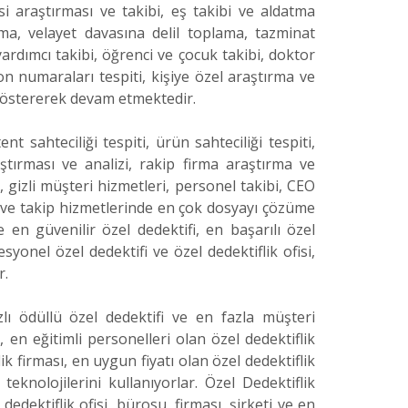
esi araştırması ve takibi, eş takibi ve aldatma
ma, velayet davasına delil toplama, tazminat
yardımcı takibi, öğrenci ve çocuk takibi, doktor
n numaraları tespiti, kişiye özel araştırma ve
 göstererek devam etmektedir.
nt sahteciliği tespiti, ürün sahteciliği tespiti,
ştırması ve analizi, rakip firma araştırma ve
i, gizli müşteri hizmetleri, personel takibi, CEO
iz ve takip hizmetlerinde en çok dosyayı çözüme
 en güvenilir özel dedektifi, en başarılı özel
esyonel özel dedektifi ve özel dedektiflik ofisi,
r.
zlı ödüllü özel dedektifi ve en fazla müşteri
, en eğitimli personelleri olan özel dedektiflik
ik firması, en uygun fiyatı olan özel dedektiflik
eknolojilerini kullanıyorlar. Özel Dedektiflik
edektiflik ofisi, bürosu, firması, şirketi ve en