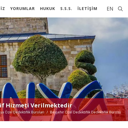
EN
İZ
YORUMLAR
HUKUK
S.S.S.
İLETİŞİM
if Hizmeti Verilmektedir
ya Özel Dedektiflik Büroları
Beyşehir Özel Dedektiflik Dedektiflik Bürosu