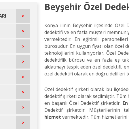
Beyşehir Özel Dedek
ARI
>
Konya ilinin Beyşehir ilçesinde Özel De
>
dedektifi ve en fazla müşteri memnuniy
vermektedir. En eğitimli personeller
bürosudur. En uygun fiyatı olan özel de
>
teknolojilerini kullanıyorlar. Özel Ded
dedektiflik bürosu ve en fazla eş taki
>
aldatmayı tespit eden özel dedektifi,
özel dedektifi olarak en doğru delilleri t
>
Özel dedektif şirketi olarak bu ilçede
>
dedektif şirketi olarak seçilmiştir. Tüm
en başarılı Özel Dedektif şirketidir.
En
>
Dedektif şirketdir. Müşterilerinin
hizmet
vermektedir. Tüm hizmetlerini
>