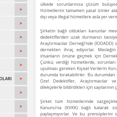
ülkede sorunlarınıza çözüm buluyo
>
Hizmetlerini tamamen yasal izinler ala
dışı veya illegal hizmetlere asla yer ver
>
Şirketin bağlı oldukları kanunlar me
>
dedektiflerden uzak durmanızı tavsiye
Araştırmacılar Derneği’nde (İODADD) sah
dernekten ihraç ediyorlar. Mesleği
>
insanların önüne geçmek için Dernek a
Çünkü; verdiği hizmetlerde, sorunlar
>
uyulması gereken Kişisel Verilerin Ko
durumda bırakabilirler. Bu durumdan 
OLARI
>
Özel Dedektifler, Araştırmacılar 
dilekçelerle bildirdikleri için sayılarını
>
Şirket tüm hizmetlerinde vazgeçilme
>
Kanunu’na (KVKK) bağlı kalarak siz m
paylaşmıyorlar. Ve bu prensiplerini 