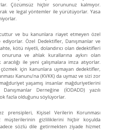
rlar. Çözümsüz hiçbir sorununuz kalmıyor.
rak ve legal yöntemler ile yürütüyorlar. Yasa
miyorlar.
vcuttur ve bu kanunlara riayet etmeyen özel
 ediyorlar. Özel Dedektifler, Danışmanlar ve
te, kötü niyetli, dolandırıcı olan dedektifleri
n onuruna ve ahlak kurallarına aykırı olan
racılığı ile yeni çalışmalara imza atıyorlar.
ı çözmek için kanunlara uymayan dedektifler,
runması Kanunu’na (KVKK) da uymaz ve sizi zor
mağduriyet yaşamış insanlar mağduriyetlerini
ve Danışmanlar Derneğine (İODADD) yazılı
n çok fazla olduğunu söylüyorlar.
z prensipleri, Kişisel Verilerin Korunması
üşterilerinin gizliliklerini hiçbir koşulda
sadece sözlü dile getirmekten ziyade hizmet