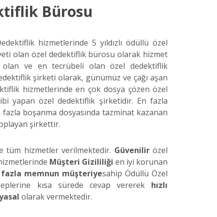
tiflik Bürosu
dektiflik hizmetlerinde 5 yıldızlı ödüllü özel
eti olan özel dedektiflik bürosu olarak hizmet
i olan ve en tecrübeli olan özel dedektiflik
dektiflik şirketi olarak, günümüz ve çağı aşan
ektiflik hizmetlerinde en çok dosya çözen özel
bi yapan özel dedektiflik şirketidir. En fazla
 en fazla boşanma dosyasında tazminat kazanan
oplayan şirkettir.
de tüm hizmetler verilmektedir.
Güvenilir
özel
 hizmetlerinde
Müşteri Gizililiği
en iyi korunan
 fazla memnun müşteriye
sahip Ödüllü Özel
 taleplerine kısa sürede cevap vererek
hızlı
yasal
olarak vermektedir.