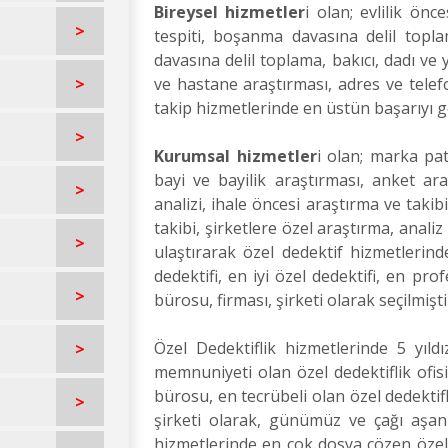
Bireysel hizmetler
i olan; evlilik önc
>
tespiti, boşanma davasına delil topla
davasına delil toplama, bakıcı, dadı ve 
>
ve hastane araştırması, adres ve telefo
takip hizmetlerinde en üstün başarıyı
>
Kurumsal hizmetler
i olan; marka pate
bayi ve bayilik araştırması, anket ara
>
analizi, ihale öncesi araştırma ve takib
takibi, şirketlere özel araştırma, anal
>
ulaştırarak özel dedektif hizmetlerinde
dedektifi, en iyi özel dedektifi, en prof
>
bürosu, firması, şirketi olarak seçilmişti
Özel Dedektiflik hizmetlerinde 5 yıldı
>
memnuniyeti olan özel dedektiflik ofisi
bürosu, en tecrübeli olan özel dedektifl
>
şirketi olarak, günümüz ve çağı aşan t
hizmetlerinde en çok dosya çözen özel d