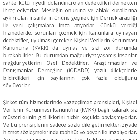
sahte, kötü niyetli, dolandırıcı olan dedektifleri dernekten
ihraç ediyorlar. Mesleğin onuruna ve ahlak kurallarına
aykırı olan insanların önüne geçmek için Dernek aracılığı
ile yeni çalışmalara imza atıyorlar. Çünkü; verdiği
hizmetlerde, sorunları çözmek için kanunlara uymayan
dedektifler, uyulması gereken Kişisel Verilerin Korunması
Kanunu’na (KVKK) da uymaz ve sizi zor durumda
bırakabilirler. Bu durumdan mağduriyet yaşamış insanlar
mağduriyetlerini Özel Dedektifler, Araştırmacılar ve
Danışmanlar Derneğine (İODADD) yazılı dilekçelerle
bildirdikleri için sayılarının çok fazla olduğunu
söylüyorlar.
Şirket tüm hizmetlerinde vazgeçilmez prensipleri, Kişisel
Verilerin Korunması Kanunu’na (KVKK) bağlı kalarak siz
müşterilerinin gizliliklerini hiçbir koşulda paylaşmıyorlar.
Ve bu prensiplerini sadece sözlü dile getirmekten ziyade
hizmet sözleşmelerinde taahhüt ve beyan ile imzalıyorlar.
Aksi yaşanmaması için size tüm haklarınızı yine aynı