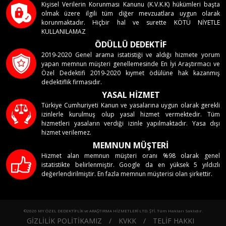
Kişisel Verilerin Korunması Kanunu (K.V.K.K) hükümleri başta
olmak üzere ilgili tüm diğer mevzuatlara uygun olarak
korunmaktadır. Hiçbir hal ve surette KÖTÜ NİYETLE
KULLANILAMAZ
ÖDÜLLÜ DEDEKTİF
2019-2020 Genel arama istatistiği ve aldığı hizmete yorum
yapan memnun müşteri genellemesinde En İyi Araştırmacı ve
Özel Dedektifi 2019-2020 kıymet ödülüne hak kazanmış
dedektiflik firmasıdır.
YASAL HİZMET
Türkiye Cumhuriyeti Kanun ve yasalarına uygun olarak gerekli
izinlerle kurulmuş olup yasal hizmet vermektedir. Tüm
hizmetleri yasaların verdiği izinle yapılmaktadır. Yasa dışı
hizmet verilemez.
MEMNUN MÜŞTERİ
Hizmet alan memnun müşteri oranı %98 olarak genel
istatistikte belirlenmiştir. Google da en yüksek 5 yıldızlı
değerlendirilmiştir. En fazla memnun müşterisi olan şirkettir.
©2026 MY ÖZEL DEDEKTİFLİK ve ARAŞTIRMA HİZMETLERİ LTD. ŞTİ. Tüm Hakları Saklıdır.
GİZLİLİK POLİTİKAMIZ
/
KVKK
/
TELİF HAKKI