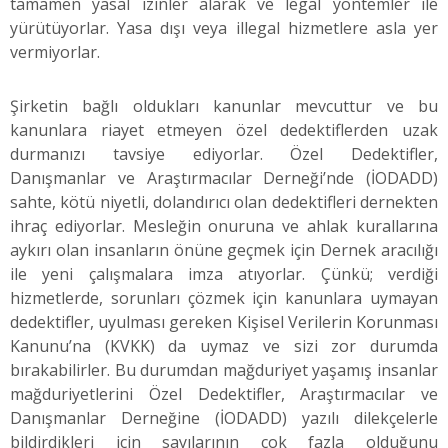
tamamen yasal izinler alarak ve legal yöntemler ile
yürütüyorlar. Yasa dışı veya illegal hizmetlere asla yer
vermiyorlar.
Şirketin bağlı oldukları kanunlar mevcuttur ve bu
kanunlara riayet etmeyen özel dedektiflerden uzak
durmanızı tavsiye ediyorlar. Özel Dedektifler,
Danışmanlar ve Araştırmacılar Derneği’nde (İODADD)
sahte, kötü niyetli, dolandırıcı olan dedektifleri dernekten
ihraç ediyorlar. Mesleğin onuruna ve ahlak kurallarına
aykırı olan insanların önüne geçmek için Dernek aracılığı
ile yeni çalışmalara imza atıyorlar. Çünkü; verdiği
hizmetlerde, sorunları çözmek için kanunlara uymayan
dedektifler, uyulması gereken Kişisel Verilerin Korunması
Kanunu’na (KVKK) da uymaz ve sizi zor durumda
bırakabilirler. Bu durumdan mağduriyet yaşamış insanlar
mağduriyetlerini Özel Dedektifler, Araştırmacılar ve
Danışmanlar Derneğine (İODADD) yazılı dilekçelerle
bildirdikleri için sayılarının çok fazla olduğunu