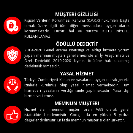
MÜŞTERİ GİZLİLİĞİ
Kişisel Verilerin Korunması Kanunu (K.V.K.K) hükümleri başta
olmak üzere ilgili tüm diğer mevzuatlara uygun olarak
korunmaktadır. Hiçbir hal ve surette KÖTÜ NİYETLE
KULLANILAMAZ
ÖDÜLLÜ DEDEKTİF
2019-2020 Genel arama istatistiği ve aldığı hizmete yorum
yapan memnun müşteri genellemesinde En İyi Araştırmacı ve
Özel Dedektifi 2019-2020 kıymet ödülüne hak kazanmış
dedektiflik firmasıdır.
YASAL HİZMET
Türkiye Cumhuriyeti Kanun ve yasalarına uygun olarak gerekli
izinlerle kurulmuş olup yasal hizmet vermektedir. Tüm
hizmetleri yasaların verdiği izinle yapılmaktadır. Yasa dışı
hizmet verilemez.
MEMNUN MÜŞTERİ
Hizmet alan memnun müşteri oranı %98 olarak genel
istatistikte belirlenmiştir. Google da en yüksek 5 yıldızlı
değerlendirilmiştir. En fazla memnun müşterisi olan şirkettir.