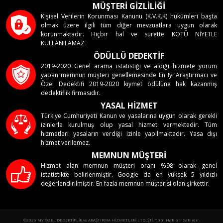
MÜŞTERİ GİZLİLİĞİ
Kişisel Verilerin Korunması Kanunu (K.V.K.K) hükümleri başta
olmak üzere ilgili tüm diğer mevzuatlara uygun olarak
korunmaktadır. Hiçbir hal ve surette KÖTÜ NİYETLE
KULLANILAMAZ
ÖDÜLLÜ DEDEKTİF
2019-2020 Genel arama istatistiği ve aldığı hizmete yorum
yapan memnun müşteri genellemesinde En İyi Araştırmacı ve
Özel Dedektifi 2019-2020 kıymet ödülüne hak kazanmış
dedektiflik firmasıdır.
YASAL HİZMET
Türkiye Cumhuriyeti Kanun ve yasalarına uygun olarak gerekli
izinlerle kurulmuş olup yasal hizmet vermektedir. Tüm
hizmetleri yasaların verdiği izinle yapılmaktadır. Yasa dışı
hizmet verilemez.
MEMNUN MÜŞTERİ
Hizmet alan memnun müşteri oranı %98 olarak genel
istatistikte belirlenmiştir. Google da en yüksek 5 yıldızlı
değerlendirilmiştir. En fazla memnun müşterisi olan şirkettir.
©2026 MY ÖZEL DEDEKTİFLİK ve ARAŞTIRMA HİZMETLERİ LTD. ŞTİ. Tüm Hakları Saklıdır.