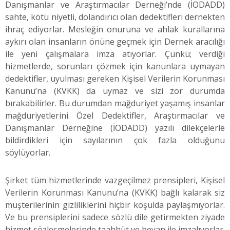
Danışmanlar ve Araştırmacılar Derneği’nde (İODADD)
sahte, kötü niyetli, dolandırıcı olan dedektifleri dernekten
ihraç ediyorlar. Mesleğin onuruna ve ahlak kurallarına
aykırı olan insanların önüne geçmek için Dernek aracılığı
ile yeni çalışmalara imza atıyorlar. Çünkü; verdiği
hizmetlerde, sorunları çözmek için kanunlara uymayan
dedektifler, uyulması gereken Kişisel Verilerin Korunması
Kanunu’na (KVKK) da uymaz ve sizi zor durumda
bırakabilirler. Bu durumdan mağduriyet yaşamış insanlar
mağduriyetlerini Özel Dedektifler, Araştırmacılar ve
Danışmanlar Derneğine (İODADD) yazılı dilekçelerle
bildirdikleri için sayılarının çok fazla olduğunu
söylüyorlar.
Şirket tüm hizmetlerinde vazgeçilmez prensipleri, Kişisel
Verilerin Korunması Kanunu’na (KVKK) bağlı kalarak siz
müşterilerinin gizliliklerini hiçbir koşulda paylaşmıyorlar.
Ve bu prensiplerini sadece sözlü dile getirmekten ziyade
hizmet sözleşmelerinde taahhüt ve beyan ile imzalıyorlar.