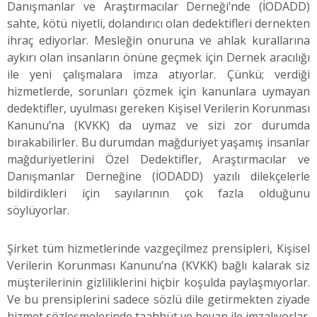
Danışmanlar ve Araştırmacılar Derneği’nde (İODADD)
sahte, kötü niyetli, dolandırıcı olan dedektifleri dernekten
ihraç ediyorlar. Mesleğin onuruna ve ahlak kurallarına
aykırı olan insanların önüne geçmek için Dernek aracılığı
ile yeni çalışmalara imza atıyorlar. Çünkü; verdiği
hizmetlerde, sorunları çözmek için kanunlara uymayan
dedektifler, uyulması gereken Kişisel Verilerin Korunması
Kanunu’na (KVKK) da uymaz ve sizi zor durumda
bırakabilirler. Bu durumdan mağduriyet yaşamış insanlar
mağduriyetlerini Özel Dedektifler, Araştırmacılar ve
Danışmanlar Derneğine (İODADD) yazılı dilekçelerle
bildirdikleri için sayılarının çok fazla olduğunu
söylüyorlar.
Şirket tüm hizmetlerinde vazgeçilmez prensipleri, Kişisel
Verilerin Korunması Kanunu’na (KVKK) bağlı kalarak siz
müşterilerinin gizliliklerini hiçbir koşulda paylaşmıyorlar.
Ve bu prensiplerini sadece sözlü dile getirmekten ziyade
hizmet sözleşmelerinde taahhüt ve beyan ile imzalıyorlar.