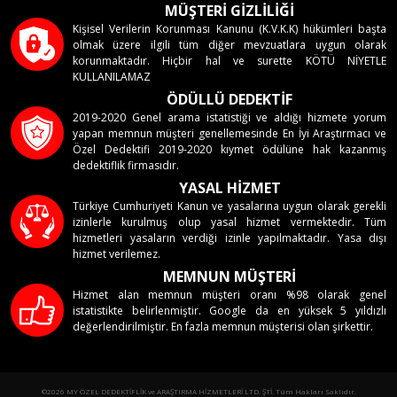
MÜŞTERİ GİZLİLİĞİ
Kişisel Verilerin Korunması Kanunu (K.V.K.K) hükümleri başta
olmak üzere ilgili tüm diğer mevzuatlara uygun olarak
korunmaktadır. Hiçbir hal ve surette KÖTÜ NİYETLE
KULLANILAMAZ
ÖDÜLLÜ DEDEKTİF
2019-2020 Genel arama istatistiği ve aldığı hizmete yorum
yapan memnun müşteri genellemesinde En İyi Araştırmacı ve
Özel Dedektifi 2019-2020 kıymet ödülüne hak kazanmış
dedektiflik firmasıdır.
YASAL HİZMET
Türkiye Cumhuriyeti Kanun ve yasalarına uygun olarak gerekli
izinlerle kurulmuş olup yasal hizmet vermektedir. Tüm
hizmetleri yasaların verdiği izinle yapılmaktadır. Yasa dışı
hizmet verilemez.
MEMNUN MÜŞTERİ
Hizmet alan memnun müşteri oranı %98 olarak genel
istatistikte belirlenmiştir. Google da en yüksek 5 yıldızlı
değerlendirilmiştir. En fazla memnun müşterisi olan şirkettir.
©2026 MY ÖZEL DEDEKTİFLİK ve ARAŞTIRMA HİZMETLERİ LTD. ŞTİ. Tüm Hakları Saklıdır.