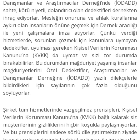
Danışmanlar ve Araştırmacılar Derneği’nde (İODADD)
sahte, kötü niyetli, dolandırıcı olan dedektifleri dernekten
ihraç ediyorlar. Mesleğin onuruna ve ahlak kurallarına
aykırı olan insanların önüne geçmek için Dernek aracılığı
ile yeni çalışmalara imza atıyorlar. Çünkü; verdiği
hizmetlerde, sorunları çözmek için kanunlara uymayan
dedektifler, uyulması gereken Kişisel Verilerin Korunması
Kanunu’na (KVKK) da uymaz ve sizi zor durumda
bırakabilirler. Bu durumdan mağduriyet yaşamış insanlar
mağduriyetlerini Özel Dedektifler, Araştırmacılar ve
Danışmanlar Derneğine (İODADD) yazılı dilekçelerle
bildirdikleri için sayılarının çok fazla olduğunu
söylüyorlar.
Şirket tüm hizmetlerinde vazgeçilmez prensipleri, Kişisel
Verilerin Korunması Kanunu’na (KVKK) bağlı kalarak siz
müşterilerinin gizliliklerini hiçbir koşulda paylaşmıyorlar.
Ve bu prensiplerini sadece sözlü dile getirmekten ziyade
hizmet sözleşmelerinde taahhüt ve beyan ile imzalıyorlar.