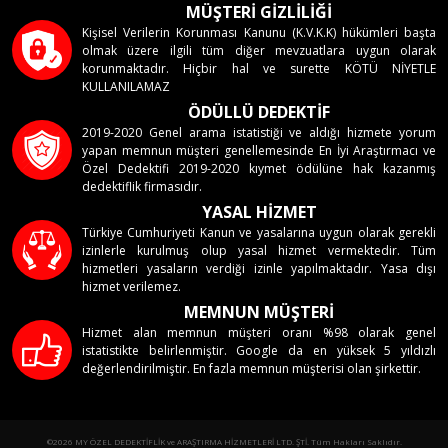
MÜŞTERİ GİZLİLİĞİ
Kişisel Verilerin Korunması Kanunu (K.V.K.K) hükümleri başta
olmak üzere ilgili tüm diğer mevzuatlara uygun olarak
korunmaktadır. Hiçbir hal ve surette KÖTÜ NİYETLE
KULLANILAMAZ
ÖDÜLLÜ DEDEKTİF
2019-2020 Genel arama istatistiği ve aldığı hizmete yorum
yapan memnun müşteri genellemesinde En İyi Araştırmacı ve
Özel Dedektifi 2019-2020 kıymet ödülüne hak kazanmış
dedektiflik firmasıdır.
YASAL HİZMET
Türkiye Cumhuriyeti Kanun ve yasalarına uygun olarak gerekli
izinlerle kurulmuş olup yasal hizmet vermektedir. Tüm
hizmetleri yasaların verdiği izinle yapılmaktadır. Yasa dışı
hizmet verilemez.
MEMNUN MÜŞTERİ
Hizmet alan memnun müşteri oranı %98 olarak genel
istatistikte belirlenmiştir. Google da en yüksek 5 yıldızlı
değerlendirilmiştir. En fazla memnun müşterisi olan şirkettir.
©2026 MY ÖZEL DEDEKTİFLİK ve ARAŞTIRMA HİZMETLERİ LTD. ŞTİ. Tüm Hakları Saklıdır.