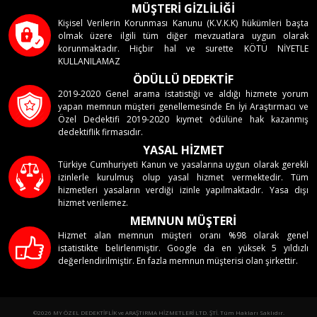
MÜŞTERİ GİZLİLİĞİ
Kişisel Verilerin Korunması Kanunu (K.V.K.K) hükümleri başta
olmak üzere ilgili tüm diğer mevzuatlara uygun olarak
korunmaktadır. Hiçbir hal ve surette KÖTÜ NİYETLE
KULLANILAMAZ
ÖDÜLLÜ DEDEKTİF
2019-2020 Genel arama istatistiği ve aldığı hizmete yorum
yapan memnun müşteri genellemesinde En İyi Araştırmacı ve
Özel Dedektifi 2019-2020 kıymet ödülüne hak kazanmış
dedektiflik firmasıdır.
YASAL HİZMET
Türkiye Cumhuriyeti Kanun ve yasalarına uygun olarak gerekli
izinlerle kurulmuş olup yasal hizmet vermektedir. Tüm
hizmetleri yasaların verdiği izinle yapılmaktadır. Yasa dışı
hizmet verilemez.
MEMNUN MÜŞTERİ
Hizmet alan memnun müşteri oranı %98 olarak genel
istatistikte belirlenmiştir. Google da en yüksek 5 yıldızlı
değerlendirilmiştir. En fazla memnun müşterisi olan şirkettir.
©2026 MY ÖZEL DEDEKTİFLİK ve ARAŞTIRMA HİZMETLERİ LTD. ŞTİ. Tüm Hakları Saklıdır.