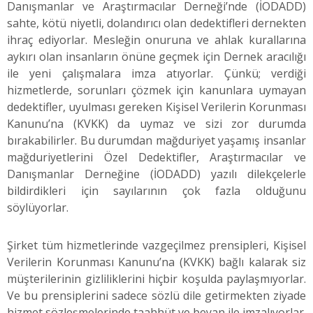
Danışmanlar ve Araştırmacılar Derneği’nde (İODADD)
sahte, kötü niyetli, dolandırıcı olan dedektifleri dernekten
ihraç ediyorlar. Mesleğin onuruna ve ahlak kurallarına
aykırı olan insanların önüne geçmek için Dernek aracılığı
ile yeni çalışmalara imza atıyorlar. Çünkü; verdiği
hizmetlerde, sorunları çözmek için kanunlara uymayan
dedektifler, uyulması gereken Kişisel Verilerin Korunması
Kanunu’na (KVKK) da uymaz ve sizi zor durumda
bırakabilirler. Bu durumdan mağduriyet yaşamış insanlar
mağduriyetlerini Özel Dedektifler, Araştırmacılar ve
Danışmanlar Derneğine (İODADD) yazılı dilekçelerle
bildirdikleri için sayılarının çok fazla olduğunu
söylüyorlar.
Şirket tüm hizmetlerinde vazgeçilmez prensipleri, Kişisel
Verilerin Korunması Kanunu’na (KVKK) bağlı kalarak siz
müşterilerinin gizliliklerini hiçbir koşulda paylaşmıyorlar.
Ve bu prensiplerini sadece sözlü dile getirmekten ziyade
hizmet sözleşmelerinde taahhüt ve beyan ile imzalıyorlar.