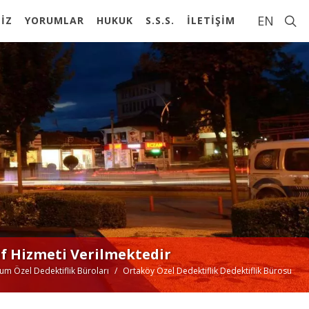
EN
İZ
YORUMLAR
HUKUK
S.S.S.
İLETİŞİM
f Hizmeti Verilmektedir
um Özel Dedektiflik Büroları
Ortaköy Özel Dedektiflik Dedektiflik Bürosu