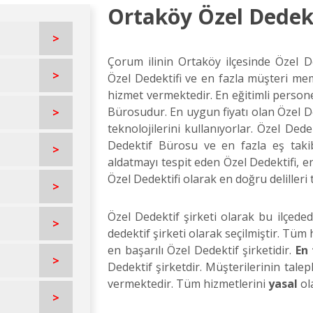
Ortaköy Özel Dedekt
>
Çorum ilinin Ortaköy ilçesinde Özel De
>
Özel Dedektifi ve en fazla müşteri me
hizmet vermektedir. En eğitimli persone
Bürosudur. En uygun fiyatı olan Özel De
>
teknolojilerini kullanıyorlar. Özel Ded
Dedektif Bürosu ve en fazla eş takibi
>
aldatmayı tespit eden Özel Dedektifi,
Özel Dedektifi olarak en doğru delilleri 
>
Özel Dedektif şirketi olarak bu ilçede
>
dedektif şirketi olarak seçilmiştir. Tüm
en başarılı Özel Dedektif şirketidir.
En
>
Dedektif şirketdir. Müşterilerinin tal
vermektedir. Tüm hizmetlerini
yasal
ol
>