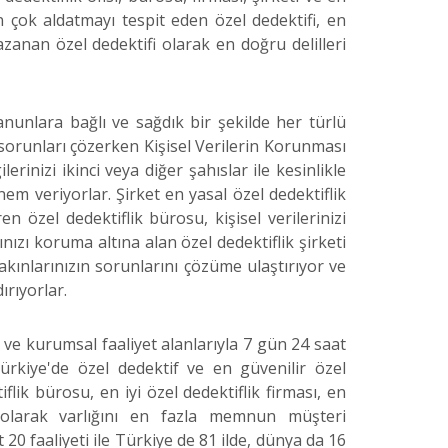
n çok aldatmayı tespit eden özel dedektifi, en
anan özel dedektifi olarak en doğru delilleri
anunlara bağlı ve sağdık bir şekilde her türlü
orunları çözerken Kişisel Verilerin Korunması
erinizi ikinci veya diğer şahıslar ile kesinlikle
em veriyorlar. Şirket en yasal özel dedektiflik
en özel dedektiflik bürosu, kişisel verilerinizi
ınızı koruma altına alan özel dedektiflik şirketi
yakınlarınızın sorunlarını çözüme ulaştırıyor ve
ırıyorlar.
l ve kurumsal faaliyet alanlarıyla 7 gün 24 saat
rkiye'de özel dedektif ve en güvenilir özel
tiflik bürosu, en iyi özel dedektiflik firması, en
i olarak varlığını en fazla memnun müşteri
 20 faaliyeti ile Türkiye de 81 ilde, dünya da 16