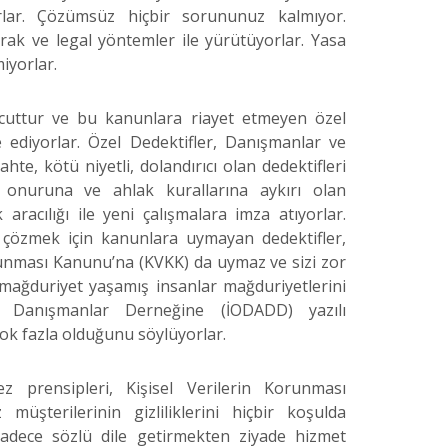
rlar. Çözümsüz hiçbir sorununuz kalmıyor.
rak ve legal yöntemler ile yürütüyorlar. Yasa
miyorlar.
vcuttur ve bu kanunlara riayet etmeyen özel
 ediyorlar. Özel Dedektifler, Danışmanlar ve
te, kötü niyetli, dolandırıcı olan dedektifleri
n onuruna ve ahlak kurallarına aykırı olan
racılığı ile yeni çalışmalara imza atıyorlar.
ı çözmek için kanunlara uymayan dedektifler,
runması Kanunu’na (KVKK) da uymaz ve sizi zor
mağduriyet yaşamış insanlar mağduriyetlerini
ve Danışmanlar Derneğine (İODADD) yazılı
n çok fazla olduğunu söylüyorlar.
z prensipleri, Kişisel Verilerin Korunması
üşterilerinin gizliliklerini hiçbir koşulda
sadece sözlü dile getirmekten ziyade hizmet