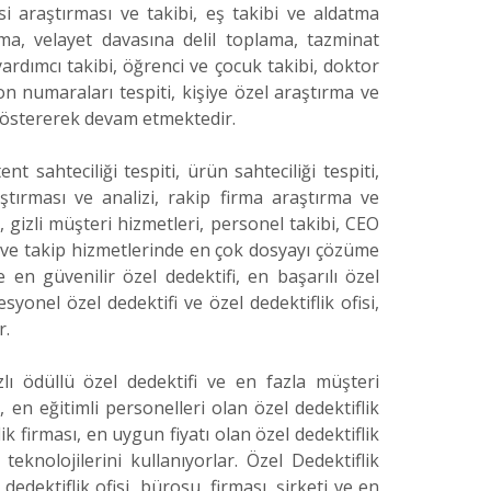
esi araştırması ve takibi, eş takibi ve aldatma
ma, velayet davasına delil toplama, tazminat
yardımcı takibi, öğrenci ve çocuk takibi, doktor
n numaraları tespiti, kişiye özel araştırma ve
 göstererek devam etmektedir.
nt sahteciliği tespiti, ürün sahteciliği tespiti,
ştırması ve analizi, rakip firma araştırma ve
i, gizli müşteri hizmetleri, personel takibi, CEO
iz ve takip hizmetlerinde en çok dosyayı çözüme
 en güvenilir özel dedektifi, en başarılı özel
esyonel özel dedektifi ve özel dedektiflik ofisi,
r.
zlı ödüllü özel dedektifi ve en fazla müşteri
, en eğitimli personelleri olan özel dedektiflik
ik firması, en uygun fiyatı olan özel dedektiflik
eknolojilerini kullanıyorlar. Özel Dedektiflik
edektiflik ofisi, bürosu, firması, şirketi ve en