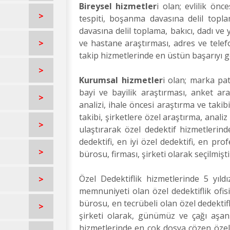
Bireysel hizmetler
i olan; evlilik önc
>
tespiti, boşanma davasına delil topla
davasına delil toplama, bakıcı, dadı ve 
>
ve hastane araştırması, adres ve telefo
takip hizmetlerinde en üstün başarıyı
>
Kurumsal hizmetler
i olan; marka pate
bayi ve bayilik araştırması, anket ara
>
analizi, ihale öncesi araştırma ve takib
takibi, şirketlere özel araştırma, anal
>
ulaştırarak özel dedektif hizmetlerinde
dedektifi, en iyi özel dedektifi, en prof
>
bürosu, firması, şirketi olarak seçilmişti
Özel Dedektiflik hizmetlerinde 5 yıldı
>
memnuniyeti olan özel dedektiflik ofisi
bürosu, en tecrübeli olan özel dedektifl
>
şirketi olarak, günümüz ve çağı aşan t
hizmetlerinde en çok dosya çözen özel d