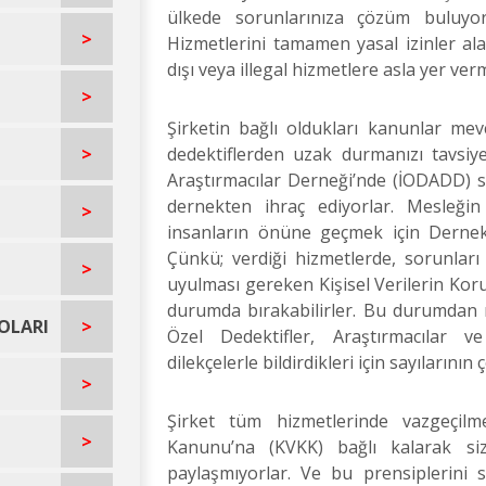
ülkede sorunlarınıza çözüm buluyo
>
Hizmetlerini tamamen yasal izinler ala
dışı veya illegal hizmetlere asla yer ver
>
Şirketin bağlı oldukları kanunlar me
>
dedektiflerden uzak durmanızı tavsiye
Araştırmacılar Derneği’nde (İODADD) sah
dernekten ihraç ediyorlar. Mesleği
>
insanların önüne geçmek için Dernek a
Çünkü; verdiği hizmetlerde, sorunlar
>
uyulması gereken Kişisel Verilerin Ko
durumda bırakabilirler. Bu durumdan 
OLARI
>
Özel Dedektifler, Araştırmacılar 
dilekçelerle bildirdikleri için sayılarını
>
Şirket tüm hizmetlerinde vazgeçilme
>
Kanunu’na (KVKK) bağlı kalarak siz m
paylaşmıyorlar. Ve bu prensiplerini 