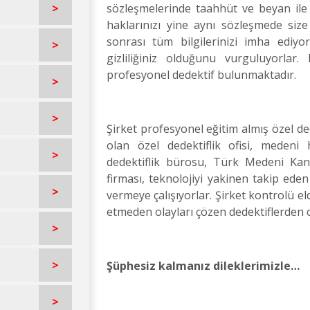
>
sözleşmelerinde taahhüt ve beyan ile 
haklarınızı yine aynı sözleşmede siz
sonrası tüm bilgilerinizi imha ediyor
>
gizliliğiniz olduğunu vurguluyorlar
profesyonel dedektif bulunmaktadır.
>
>
Şirket profesyonel eğitim almış özel de
olan özel dedektiflik ofisi, medeni
>
dedektiflik bürosu, Türk Medeni Kanu
firması, teknolojiyi yakinen takip eden
>
vermeye çalışıyorlar. Şirket kontrolü e
etmeden olayları çözen dedektiflerden o
>
>
Şüphesiz kalmanız dileklerimizle…
>