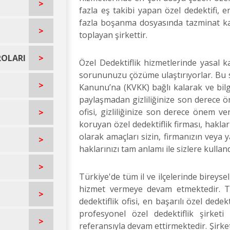
>
fazla eş takibi yapan özel dedektifi, e
fazla boşanma dosyasında tazminat kaz
>
toplayan şirkettir.
ROLARI
>
Özel Dedektiflik hizmetlerinde yasal k
sorununuzu çözüme ulaştırıyorlar. Bu s
>
Kanunu’na (KVKK) bağlı kalarak ve bilgil
paylaşmadan gizliliğinize son derece ön
ofisi, gizliliğinize son derece önem ver
>
koruyan özel dedektiflik firması, haklar
olarak amaçları sizin, firmanızın veya 
>
haklarınızı tam anlamı ile sizlere kulland
>
Türkiye'de tüm il ve ilçelerinde bireyse
hizmet vermeye devam etmektedir. Tü
>
dedektiflik ofisi, en başarılı özel dedek
profesyonel özel dedektiflik şirket
>
referansıyla devam ettirmektedir. Şirket