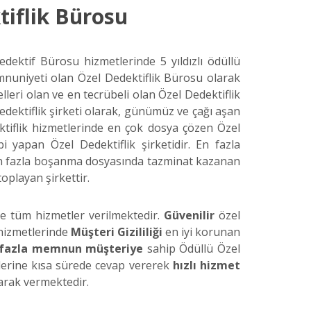
iflik Bürosu
dektif Bürosu hizmetlerinde 5 yıldızlı ödüllü
mnuniyeti olan Özel Dedektiflik Bürosu olarak
lleri olan ve en tecrübeli olan Özel Dedektiflik
dektiflik şirketi olarak, günümüz ve çağı aşan
ektiflik hizmetlerinde en çok dosya çözen Özel
 yapan Özel Dedektiflik şirketidir. En fazla
 en fazla boşanma dosyasında tazminat kazanan
toplayan şirkettir.
de tüm hizmetler verilmektedir.
Güvenilir
özel
 hizmetlerinde
Müşteri Gizililiği
en iyi korunan
 fazla memnun müşteriye
sahip Ödüllü Özel
eplerine kısa sürede cevap vererek
hızlı hizmet
arak vermektedir.