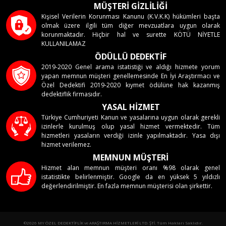
MÜŞTERİ GİZLİLİĞİ
Kişisel Verilerin Korunması Kanunu (K.V.K.K) hükümleri başta
olmak üzere ilgili tüm diğer mevzuatlara uygun olarak
korunmaktadır. Hiçbir hal ve surette KÖTÜ NİYETLE
KULLANILAMAZ
ÖDÜLLÜ DEDEKTİF
2019-2020 Genel arama istatistiği ve aldığı hizmete yorum
yapan memnun müşteri genellemesinde En İyi Araştırmacı ve
Özel Dedektifi 2019-2020 kıymet ödülüne hak kazanmış
dedektiflik firmasıdır.
YASAL HİZMET
Türkiye Cumhuriyeti Kanun ve yasalarına uygun olarak gerekli
izinlerle kurulmuş olup yasal hizmet vermektedir. Tüm
hizmetleri yasaların verdiği izinle yapılmaktadır. Yasa dışı
hizmet verilemez.
MEMNUN MÜŞTERİ
Hizmet alan memnun müşteri oranı %98 olarak genel
istatistikte belirlenmiştir. Google da en yüksek 5 yıldızlı
değerlendirilmiştir. En fazla memnun müşterisi olan şirkettir.
©2026 MY ÖZEL DEDEKTİFLİK ve ARAŞTIRMA HİZMETLERİ LTD. ŞTİ. Tüm Hakları Saklıdır.