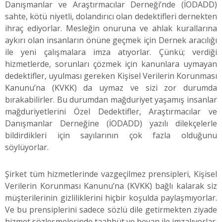
Danışmanlar ve Araştırmacılar Derneği’nde (İODADD)
sahte, kötü niyetli, dolandırıcı olan dedektifleri dernekten
ihraç ediyorlar. Mesleğin onuruna ve ahlak kurallarına
aykırı olan insanların önüne geçmek için Dernek aracılığı
ile yeni çalışmalara imza atıyorlar. Çünkü; verdiği
hizmetlerde, sorunları çözmek için kanunlara uymayan
dedektifler, uyulması gereken Kişisel Verilerin Korunması
Kanunu’na (KVKK) da uymaz ve sizi zor durumda
bırakabilirler. Bu durumdan mağduriyet yaşamış insanlar
mağduriyetlerini Özel Dedektifler, Araştırmacılar ve
Danışmanlar Derneğine (İODADD) yazılı dilekçelerle
bildirdikleri için sayılarının çok fazla olduğunu
söylüyorlar.
Şirket tüm hizmetlerinde vazgeçilmez prensipleri, Kişisel
Verilerin Korunması Kanunu’na (KVKK) bağlı kalarak siz
müşterilerinin gizliliklerini hiçbir koşulda paylaşmıyorlar.
Ve bu prensiplerini sadece sözlü dile getirmekten ziyade
hizmet sözleşmelerinde taahhüt ve beyan ile imzalıyorlar.