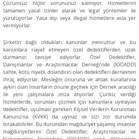
Çözümsüz hiçbir sorununuz kalmıyor. Hizmetlerini
tamamen yasal izinler alarak ve legal yöntemler ile
yürütüyorlar. Yasa dışı veya illegal hizmetlere asla yer
vermiyorlar.
Şirketin bağlı oldukları kanunlar mevcuttur ve bu
kanunlara riayet etmeyen özel dedektiflerden uzak
durmanızı tavsiye ediyorlar. Özel Dedektifler,
Danışmanlar ve Araştırmacılar Derneği’nde (İODADD)
sahte, kötü niyetli, dolandırıcı olan dedektifleri dernekten
ihraç ediyorlar. Mesleğin onuruna ve ahlak kurallarına
aykırı olan insanların önüne geçmek için Dernek aracılığı
ile yeni çalışmalara imza atıyorlar. Çünkü; verdiği
hizmetlerde, sorunları çözmek için kanunlara uymayan
dedektifler, uyulması gereken Kişisel Verilerin Korunması
Kanunu’na (KVKK) da uymaz ve sizi zor durumda
bırakabilirler. Bu durumdan mağduriyet yaşamış insanlar
mağduriyetlerini Özel Dedektifler, Araştırmacılar ve
Danışmanlar Derneğine (İODADD) yazılı dilekçelerle