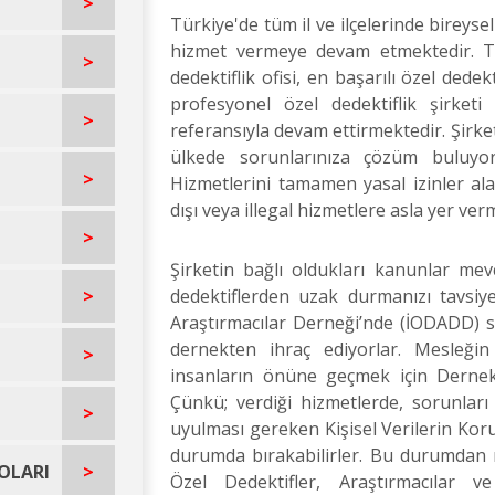
>
Türkiye'de tüm il ve ilçelerinde bireyse
hizmet vermeye devam etmektedir. Tü
>
dedektiflik ofisi, en başarılı özel dedek
profesyonel özel dedektiflik şirket
>
referansıyla devam ettirmektedir. Şirket
ülkede sorunlarınıza çözüm buluyo
>
Hizmetlerini tamamen yasal izinler ala
dışı veya illegal hizmetlere asla yer ver
>
Şirketin bağlı oldukları kanunlar me
>
dedektiflerden uzak durmanızı tavsiye
Araştırmacılar Derneği’nde (İODADD) sah
dernekten ihraç ediyorlar. Mesleği
>
insanların önüne geçmek için Dernek a
Çünkü; verdiği hizmetlerde, sorunlar
>
uyulması gereken Kişisel Verilerin Ko
durumda bırakabilirler. Bu durumdan 
OLARI
>
Özel Dedektifler, Araştırmacılar 