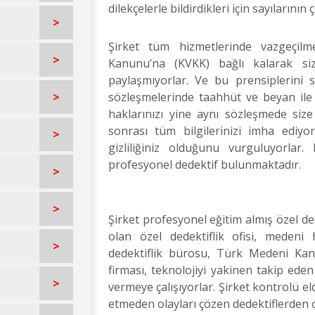
dilekçelerle bildirdikleri için sayılarını
>
Şirket tüm hizmetlerinde vazgeçilme
>
Kanunu’na (KVKK) bağlı kalarak siz m
paylaşmıyorlar. Ve bu prensiplerini 
>
sözleşmelerinde taahhüt ve beyan ile 
haklarınızı yine aynı sözleşmede siz
sonrası tüm bilgilerinizi imha ediyor
>
gizliliğiniz olduğunu vurguluyorlar
profesyonel dedektif bulunmaktadır.
>
>
Şirket profesyonel eğitim almış özel de
olan özel dedektiflik ofisi, medeni
>
dedektiflik bürosu, Türk Medeni Kanu
firması, teknolojiyi yakinen takip eden
>
vermeye çalışıyorlar. Şirket kontrolü e
etmeden olayları çözen dedektiflerden o