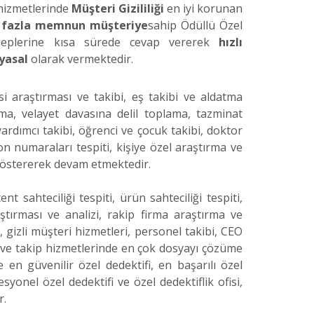
 hizmetlerinde
Müşteri Gizililiği
en iyi korunan
 fazla memnun müşteriye
sahip Ödüllü Özel
 taleplerine kısa sürede cevap vererek
hızlı
yasal
olarak vermektedir.
esi araştırması ve takibi, eş takibi ve aldatma
ma, velayet davasına delil toplama, tazminat
yardımcı takibi, öğrenci ve çocuk takibi, doktor
n numaraları tespiti, kişiye özel araştırma ve
 göstererek devam etmektedir.
nt sahteciliği tespiti, ürün sahteciliği tespiti,
ştırması ve analizi, rakip firma araştırma ve
i, gizli müşteri hizmetleri, personel takibi, CEO
iz ve takip hizmetlerinde en çok dosyayı çözüme
 en güvenilir özel dedektifi, en başarılı özel
esyonel özel dedektifi ve özel dedektiflik ofisi,
r.