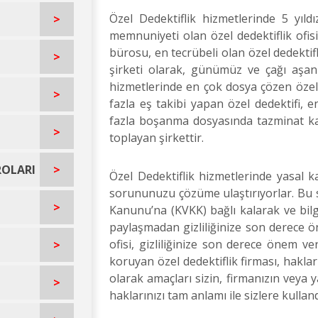
Özel Dedektiflik hizmetlerinde 5 yıldı
>
memnuniyeti olan özel dedektiflik ofisi
bürosu, en tecrübeli olan özel dedektifl
>
şirketi olarak, günümüz ve çağı aşan t
hizmetlerinde en çok dosya çözen özel d
>
fazla eş takibi yapan özel dedektifi, e
fazla boşanma dosyasında tazminat kaz
>
toplayan şirkettir.
ROLARI
>
Özel Dedektiflik hizmetlerinde yasal k
sorununuzu çözüme ulaştırıyorlar. Bu s
>
Kanunu’na (KVKK) bağlı kalarak ve bilgil
paylaşmadan gizliliğinize son derece ön
ofisi, gizliliğinize son derece önem ver
>
koruyan özel dedektiflik firması, haklar
olarak amaçları sizin, firmanızın veya 
>
haklarınızı tam anlamı ile sizlere kulland