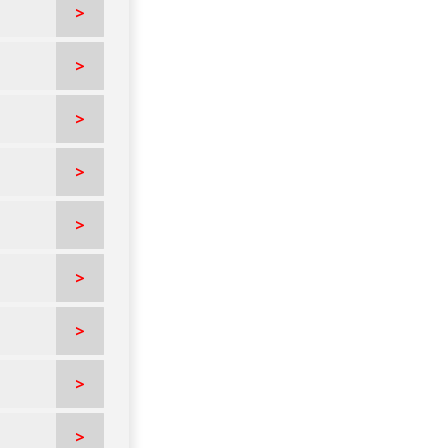
>
>
>
>
>
>
>
>
>