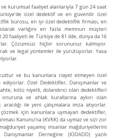
l ve kurumsal faaliyet alanlarıyla 7 gün 24 saat
rkiye'de özel dedektif ve en güvenilir özel
tiflik bürosu, en iyi özel dedektiflik firması, en
i olarak varlığını en fazla memnun müşteri
 20 faaliyeti ile Türkiye de 81 ilde, dünya da 16
rlar. Çözümsüz hiçbir sorununuz kalmıyor.
rak ve legal yöntemler ile yürütüyorlar. Yasa
miyorlar.
vcuttur ve bu kanunlara riayet etmeyen özel
 ediyorlar. Özel Dedektifler, Danışmanlar ve
te, kötü niyetli, dolandırıcı olan dedektifleri
n onuruna ve ahlak kurallarına aykırı olan
racılığı ile yeni çalışmalara imza atıyorlar.
ı çözmek için kanunlara uymayan dedektifler,
runması Kanunu’na (KVKK) da uymaz ve sizi zor
mağduriyet yaşamış insanlar mağduriyetlerini
ve Danışmanlar Derneğine (İODADD) yazılı