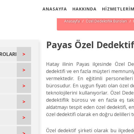
ANASAYFA
HAKKINDA
HİZMETLERİM
Payas'da Özel Dedekti
Anasayfa
Özel Dedektiflik Büroları
Payas Özel Dedektif
ÜROLARI
>
Hatay ilinin Payas ilçesinde Özel Ded
>
dedektifi ve en fazla müşteri memnuniy
vermektedir. En eğitimli personeller
bürosudur. En uygun fiyatı olan özel de
>
teknolojilerini kullanıyorlar. Özel Ded
dedektiflik bürosu ve en fazla eş taki
>
aldatmayı tespit eden özel dedektifi,
özel dedektifi olarak en doğru delilleri t
>
Özel dedektif şirketi olarak bu ilçede
>