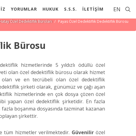
EN
İZ
YORUMLAR
HUKUK
S.S.S.
İLETİŞİM
f Hizmeti Verilmektedir
Hatay Özel Dedektiflik Büroları
Payas Özel Dedektiflik Dedektiflik Bürosu
lik Bürosu
ektiflik hizmetlerinde 5 yıldızlı ödüllü özel
eti olan özel dedektiflik bürosu olarak hizmet
i olan ve en tecrübeli olan özel dedektiflik
dektiflik şirketi olarak, günümüz ve çağı aşan
ektiflik hizmetlerinde en çok dosya çözen özel
bi yapan özel dedektiflik şirketidir. En fazla
 en fazla boşanma dosyasında tazminat kazanan
oplayan şirkettir.
de tüm hizmetler verilmektedir.
Güvenilir
özel