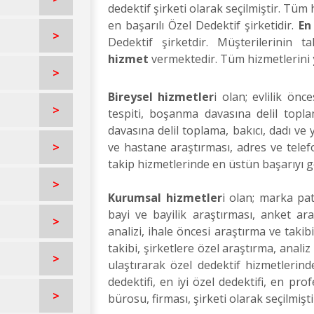
dedektif şirketi olarak seçilmiştir. Tüm
en başarılı Özel Dedektif şirketidir.
En
>
Dedektif şirketdir. Müşterilerinin
hizmet
vermektedir. Tüm hizmetlerini
>
Bireysel hizmetler
i olan; evlilik önc
>
tespiti, boşanma davasına delil topla
davasına delil toplama, bakıcı, dadı ve 
>
ve hastane araştırması, adres ve telefo
takip hizmetlerinde en üstün başarıyı
>
Kurumsal hizmetler
i olan; marka pate
bayi ve bayilik araştırması, anket ara
>
analizi, ihale öncesi araştırma ve takib
takibi, şirketlere özel araştırma, anal
>
ulaştırarak özel dedektif hizmetlerinde
dedektifi, en iyi özel dedektifi, en prof
>
bürosu, firması, şirketi olarak seçilmişti