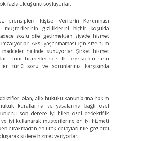
n çok fazla olduğunu söylüyorlar.
z prensipleri, Kişisel Verilerin Korunması
üşterilerinin gizliliklerini hiçbir koşulda
sadece sözlü dile getirmekten ziyade hizmet
imzalıyorlar. Aksi yaşanmaması için size tüm
e maddeler halinde sunuyorlar. Şirket hizmet
lar. Tüm hizmetlerinde ilk prensipleri sizin
. Her türlü soru ve sorunlarınız karşısında
dektifleri olan, aile hukuku kanunlarına hakim
 hukuk kurallarına ve yasalarına bağlı özel
nu’nu son derece iyi bilen özel dedektiflik
 ve iyi kullanarak müşterilerine en iyi hizmeti
lden bırakmadan en ufak detayları bile göz ardı
luşarak sizlere hizmet veriyorlar.