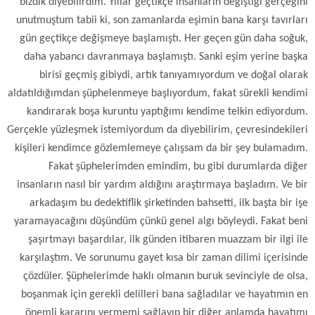
bizdik diyebilirdim. Yıllar geçtikçe insanların değiştiği gerçeğini
unutmuştum tabii ki, son zamanlarda eşimin bana karşı tavırları
gün geçtikçe değişmeye başlamıştı. Her geçen gün daha soğuk,
daha yabancı davranmaya başlamıştı. Sanki eşim yerine başka
birisi geçmiş gibiydi, artık tanıyamıyordum ve doğal olarak
aldatıldığımdan şüphelenmeye başlıyordum, fakat sürekli kendimi
kandırarak boşa kuruntu yaptığımı kendime telkin ediyordum.
Gerçekle yüzleşmek istemiyordum da diyebilirim, çevresindekileri
kişileri kendimce gözlemlemeye çalışsam da bir şey bulamadım.
Fakat şüphelerimden emindim, bu gibi durumlarda diğer
insanların nasıl bir yardım aldığını araştırmaya başladım. Ve bir
arkadaşım bu dedektiflik şirketinden bahsetti, ilk başta bir işe
yaramayacağını düşündüm çünkü genel algı böyleydi. Fakat beni
şaşırtmayı başardılar, ilk günden itibaren muazzam bir ilgi ile
karşılaştım. Ve sorunumu gayet kısa bir zaman dilimi içerisinde
çözdüler. Şüphelerimde haklı olmanın buruk sevinciyle de olsa,
boşanmak için gerekli delilleri bana sağladılar ve hayatımın en
önemli kararını vermemi sağlayıp bir diğer anlamda hayatımı