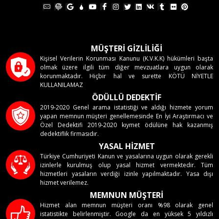
MÜŞTERİ GİZLİLİĞİ
Kişisel Verilerin Korunması Kanunu (K.V.K.K) hükümleri başta
olmak üzere ilgili tüm diğer mevzuatlara uygun olarak
korunmaktadır. Hiçbir hal ve surette KÖTÜ NİYETLE
KULLANILAMAZ
ÖDÜLLÜ DEDEKTİF
2019-2020 Genel arama istatistiği ve aldığı hizmete yorum
yapan memnun müşteri genellemesinde En İyi Araştırmacı ve
Özel Dedektifi 2019-2020 kıymet ödülüne hak kazanmış
dedektiflik firmasıdır.
YASAL HİZMET
Türkiye Cumhuriyeti Kanun ve yasalarına uygun olarak gerekli
izinlerle kurulmuş olup yasal hizmet vermektedir. Tüm
hizmetleri yasaların verdiği izinle yapılmaktadır. Yasa dışı
hizmet verilemez.
MEMNUN MÜŞTERİ
Hizmet alan memnun müşteri oranı %98 olarak genel
istatistikte belirlenmiştir. Google da en yüksek 5 yıldızlı