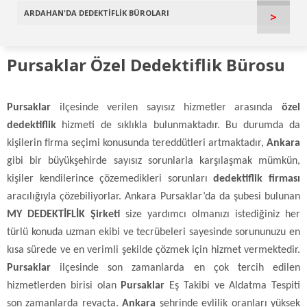
ARDAHAN'DA DEDEKTİFLİK BÜROLARI
>
Pursaklar Özel Dedektiflik Bürosu
Pursaklar
ilçesinde verilen sayısız hizmetler arasında
özel
dedektiflik
hizmeti de sıklıkla bulunmaktadır. Bu durumda da
kişilerin firma seçimi konusunda tereddütleri artmaktadır,
Ankara
gibi bir büyükşehirde sayısız sorunlarla karşılaşmak mümkün,
kişiler kendilerince çözemedikleri sorunları
dedektiflik firması
aracılığıyla çözebiliyorlar. Ankara Pursaklar’da da şubesi bulunan
MY DEDEKTİFLİK Şirketi
size yardımcı olmanızı istediğiniz her
türlü konuda uzman ekibi ve tecrübeleri sayesinde sorununuzu en
kısa sürede ve en verimli şekilde çözmek için hizmet vermektedir.
Pursaklar
ilçesinde son zamanlarda en çok tercih edilen
hizmetlerden birisi olan
Pursaklar
Eş Takibi ve Aldatma Tespiti
son zamanlarda revaçta.
Ankara
şehrinde evlilik oranları yüksek