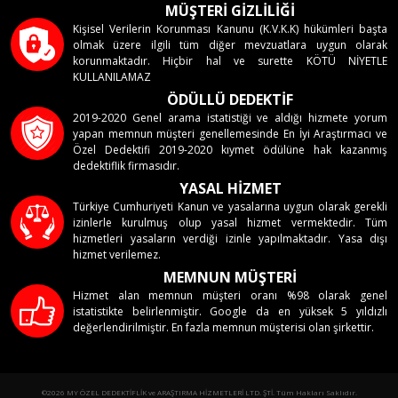
MÜŞTERİ GİZLİLİĞİ
Kişisel Verilerin Korunması Kanunu (K.V.K.K) hükümleri başta
olmak üzere ilgili tüm diğer mevzuatlara uygun olarak
korunmaktadır. Hiçbir hal ve surette KÖTÜ NİYETLE
KULLANILAMAZ
ÖDÜLLÜ DEDEKTİF
2019-2020 Genel arama istatistiği ve aldığı hizmete yorum
yapan memnun müşteri genellemesinde En İyi Araştırmacı ve
Özel Dedektifi 2019-2020 kıymet ödülüne hak kazanmış
dedektiflik firmasıdır.
YASAL HİZMET
Türkiye Cumhuriyeti Kanun ve yasalarına uygun olarak gerekli
izinlerle kurulmuş olup yasal hizmet vermektedir. Tüm
hizmetleri yasaların verdiği izinle yapılmaktadır. Yasa dışı
hizmet verilemez.
MEMNUN MÜŞTERİ
Hizmet alan memnun müşteri oranı %98 olarak genel
istatistikte belirlenmiştir. Google da en yüksek 5 yıldızlı
değerlendirilmiştir. En fazla memnun müşterisi olan şirkettir.
©2026 MY ÖZEL DEDEKTİFLİK ve ARAŞTIRMA HİZMETLERİ LTD. ŞTİ. Tüm Hakları Saklıdır.