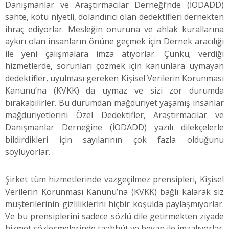
Danışmanlar ve Araştırmacılar Derneği’nde (İODADD)
sahte, kötü niyetli, dolandırıcı olan dedektifleri dernekten
ihraç ediyorlar. Mesleğin onuruna ve ahlak kurallarına
aykırı olan insanların önüne geçmek için Dernek aracılığı
ile yeni çalışmalara imza atıyorlar. Çünkü; verdiği
hizmetlerde, sorunları çözmek için kanunlara uymayan
dedektifler, uyulması gereken Kişisel Verilerin Korunması
Kanunu’na (KVKK) da uymaz ve sizi zor durumda
bırakabilirler. Bu durumdan mağduriyet yaşamış insanlar
mağduriyetlerini Özel Dedektifler, Araştırmacılar ve
Danışmanlar Derneğine (İODADD) yazılı dilekçelerle
bildirdikleri için sayılarının çok fazla olduğunu
söylüyorlar.
Şirket tüm hizmetlerinde vazgeçilmez prensipleri, Kişisel
Verilerin Korunması Kanunu’na (KVKK) bağlı kalarak siz
müşterilerinin gizliliklerini hiçbir koşulda paylaşmıyorlar.
Ve bu prensiplerini sadece sözlü dile getirmekten ziyade
hizmet sözleşmelerinde taahhüt ve beyan ile imzalıyorlar.