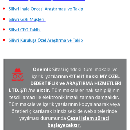
Silivri İhale Öncesi Araştırması ve Takip
Silivri Gizli Müşteri
Silivri CEO Takibi
Silivri Kuruluşa Özel Araştırma ve Takip
Önemli:
Sitesi içindeki tüm makale ve
içerik yazılarının
©Telif hakkı MY ÖZEL
DEDEKTİFLİK ve ARAŞTIRMA HİZMETLERİ
LTD. ŞTİ.'
ne
aittir.
Tüm makaleler hak sahipliğinin
tescili amacı ile elektronik imzalı zaman damgalıdır.
Tüm makale ve içerik yazılarının kopyalanarak veya
özetleri çıkarılarak izinsiz şekilde web sitelerinde
yayılması durumunda
Cezai işlem süreci
başlayacaktır.