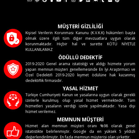
MÜŞTERİ GİZLİLİĞİ
Kişisel Verilerin Korunması Kanunu (K.V.K.K) hükümleri başta
olmak üzere ilgili tüm diğer mevzuatlara uygun olarak
korunmaktadır. Hiçbir hal ve surette KÖTÜ NİYETLE
KULLANILAMAZ
ÖDÜLLÜ DEDEKTİF
2019-2020 Genel arama istatistiği ve aldığı hizmete yorum
yapan memnun müşteri genellemesinde En İyi Araştırmacı ve
Özel Dedektifi 2019-2020 kıymet ödülüne hak kazanmış
dedektiflik firmasıdır.
YASAL HİZMET
Türkiye Cumhuriyeti Kanun ve yasalarına uygun olarak gerekli
izinlerle kurulmuş olup yasal hizmet vermektedir. Tüm
hizmetleri yasaların verdiği izinle yapılmaktadır. Yasa dışı
hizmet verilemez.
MEMNUN MÜŞTERİ
Hizmet alan memnun müşteri oranı %98 olarak genel
istatistikte belirlenmiştir. Google da en yüksek 5 yıldızlı
değerlendirilmiştir. En fazla memnun müşterisi olan şirkettir.