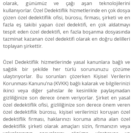
olarak, günümüz ve çağı aşan teknolojilerini
kullanıyorlar. Özel Dedektiflik hizmetlerinde en çok dosya
çözen özel dedektiflik ofisi, bürosu, firması, şirketi ve en
fazla eş takibi yapan özel dedektifi, en çok aldatmayı
tespit eden özel dedektifi, en fazla boşanma dosyasında
tazminat kazanan özel dedektifi olarak en doğru delilleri
toplayan şirkettir.
Özel Dedektiflik hizmetlerinde yasal kanunlara bağlı ve
sağdık bir şekilde her türlü sorununuzu çözüme
ulaştırıyorlar. Bu sorunları çözerken Kişisel Verilerin
Korunması Kanunu’na (KVKK) bağlı kalarak ve bilgilerinizi
ikinci veya diğer şahıslar ile kesinlikle paylaşmadan
gizliliğinize son derece önem veriyorlar. Şirket en yasal
özel dedektiflik ofisi, gizliliğinize son derece önem veren
özel dedektiflik bürosu, kişisel verilerinizi koruyan özel
dedektiflik firması, haklarınızı koruma altına alan özel
dedektiflik şirketi olarak amaçları sizin, firmanızın veya