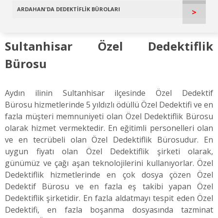
ARDAHAN'DA DEDEKTİFLİK BÜROLARI
>
Sultanhisar Özel Dedektiflik
Bürosu
Aydın ilinin Sultanhisar ilçesinde Özel Dedektif
Bürosu hizmetlerinde 5 yıldızlı ödüllü Özel Dedektifi ve en
fazla müşteri memnuniyeti olan Özel Dedektiflik Bürosu
olarak hizmet vermektedir. En eğitimli personelleri olan
ve en tecrübeli olan Özel Dedektiflik Bürosudur. En
uygun fiyatı olan Özel Dedektiflik şirketi olarak,
günümüz ve çağı aşan teknolojilerini kullanıyorlar. Özel
Dedektiflik hizmetlerinde en çok dosya çözen Özel
Dedektif Bürosu ve en fazla eş takibi yapan Özel
Dedektiflik şirketidir. En fazla aldatmayı tespit eden Özel
Dedektifi, en fazla boşanma dosyasında tazminat