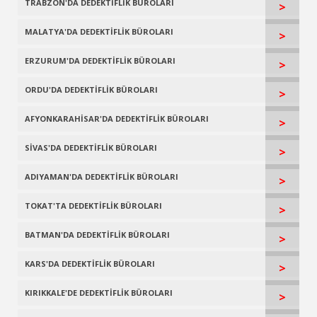
TRABZON'DA DEDEKTİFLİK BÜROLARI
>
MALATYA'DA DEDEKTİFLİK BÜROLARI
>
ERZURUM'DA DEDEKTİFLİK BÜROLARI
>
ORDU'DA DEDEKTİFLİK BÜROLARI
>
AFYONKARAHİSAR'DA DEDEKTİFLİK BÜROLARI
>
SİVAS'DA DEDEKTİFLİK BÜROLARI
>
ADIYAMAN'DA DEDEKTİFLİK BÜROLARI
>
TOKAT'TA DEDEKTİFLİK BÜROLARI
>
BATMAN'DA DEDEKTİFLİK BÜROLARI
>
KARS'DA DEDEKTİFLİK BÜROLARI
>
KIRIKKALE'DE DEDEKTİFLİK BÜROLARI
>