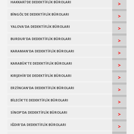
HAKKARİ'DE DEDEKTİFLİK BÜROLARI
>
BİNGÖL'DE DEDEKTİFLİK BÜROLARI
>
YALOVA'DA DEDEKTİFLİK BÜROLARI
>
BURDUR'DA DEDEKTİFLİK BÜROLARI
>
KARAMAN'DA DEDEKTİFLİK BÜROLARI
>
KARABÜK'TE DEDEKTİFLİK BÜROLARI
>
KIRŞEHİR'DE DEDEKTİFLİK BÜROLARI
>
ERZİNCAN'DA DEDEKTİFLİK BÜROLARI
>
BİLECİK'TE DEDEKTİFLİK BÜROLARI
>
SİNOP'DA DEDEKTİFLİK BÜROLARI
>
IĞDIR'DA DEDEKTİFLİK BÜROLARI
>