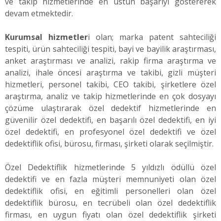
ve takip hizmetlerinde en üstün başarıyı göstererek
devam etmektedir.
Kurumsal hizmetler
i olan; marka patent sahteciliği
tespiti, ürün sahteciliği tespiti, bayi ve bayilik araştırması,
anket araştırması ve analizi, rakip firma araştırma ve
analizi, ihale öncesi araştırma ve takibi, gizli müşteri
hizmetleri, personel takibi, CEO takibi, şirketlere özel
araştırma, analiz ve takip hizmetlerinde en çok dosyayı
çözüme ulaştırarak özel dedektif hizmetlerinde en
güvenilir özel dedektifi, en başarılı özel dedektifi, en iyi
özel dedektifi, en profesyonel özel dedektifi ve özel
dedektiflik ofisi, bürosu, firması, şirketi olarak seçilmiştir.
Özel Dedektiflik hizmetlerinde 5 yıldızlı ödüllü özel
dedektifi ve en fazla müşteri memnuniyeti olan özel
dedektiflik ofisi, en eğitimli personelleri olan özel
dedektiflik bürosu, en tecrübeli olan özel dedektiflik
firması, en uygun fiyatı olan özel dedektiflik şirketi