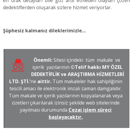
en ufak detayları bile göz ardı etmeden olayları çözen
dedektiflerden oluşarak sizlere hizmet veriyorlar.
Şüphesiz kalmanız dileklerimizle…
Önemli:
Sitesi içindeki tüm makale ve
içerik yazılarının
©Telif hakkı MY ÖZEL
DEDEKTİFLİK ve ARAŞTIRMA HİZMETLERİ
LTD. ŞTİ.'
ne
aittir.
Tüm makaleler hak sahipliğinin
tescili amacı ile elektronik imzalı zaman damgalıdır.
Tüm makale ve içerik yazılarının kopyalanarak veya
özetleri çıkarılarak izinsiz şekilde web sitelerinde
yayılması durumunda
Cezai işlem süreci
başlayacaktır.