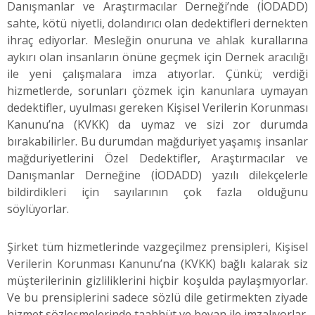
Danışmanlar ve Araştırmacılar Derneği’nde (İODADD)
sahte, kötü niyetli, dolandırıcı olan dedektifleri dernekten
ihraç ediyorlar. Mesleğin onuruna ve ahlak kurallarına
aykırı olan insanların önüne geçmek için Dernek aracılığı
ile yeni çalışmalara imza atıyorlar. Çünkü; verdiği
hizmetlerde, sorunları çözmek için kanunlara uymayan
dedektifler, uyulması gereken Kişisel Verilerin Korunması
Kanunu’na (KVKK) da uymaz ve sizi zor durumda
bırakabilirler. Bu durumdan mağduriyet yaşamış insanlar
mağduriyetlerini Özel Dedektifler, Araştırmacılar ve
Danışmanlar Derneğine (İODADD) yazılı dilekçelerle
bildirdikleri için sayılarının çok fazla olduğunu
söylüyorlar.
Şirket tüm hizmetlerinde vazgeçilmez prensipleri, Kişisel
Verilerin Korunması Kanunu’na (KVKK) bağlı kalarak siz
müşterilerinin gizliliklerini hiçbir koşulda paylaşmıyorlar.
Ve bu prensiplerini sadece sözlü dile getirmekten ziyade
hizmet sözleşmelerinde taahhüt ve beyan ile imzalıyorlar.