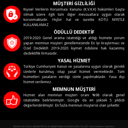
MÜŞTERİ GİZLİLİĞİ
Kişisel Verilerin Korunması Kanunu (K.V.K.K) hükümleri başta
olmak üzere ilgili tüm diğer mevzuatlara uygun olarak
korunmaktadır. Hiçbir hal ve surette KÖTÜ NİYETLE
KULLANILAMAZ
ÖDÜLLÜ DEDEKTİF
2019-2020 Genel arama istatistiği ve aldığı hizmete yorum
yapan memnun müşteri genellemesinde En İyi Araştırmacı ve
Özel Dedektifi 2019-2020 kıymet ödülüne hak kazanmış
dedektiflik firmasıdır.
YASAL HİZMET
Türkiye Cumhuriyeti Kanun ve yasalarına uygun olarak gerekli
izinlerle kurulmuş olup yasal hizmet vermektedir. Tüm
hizmetleri yasaların verdiği izinle yapılmaktadır. Yasa dışı
hizmet verilemez.
MEMNUN MÜŞTERİ
Hizmet alan memnun müşteri oranı %98 olarak genel
istatistikte belirlenmiştir. Google da en yüksek 5 yıldızlı
değerlendirilmiştir. En fazla memnun müşterisi olan şirkettir.
©2026 MY ÖZEL DEDEKTİFLİK ve ARAŞTIRMA HİZMETLERİ LTD. ŞTİ. Tüm Hakları Saklıdır.