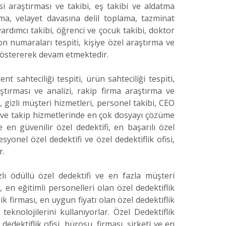
esi araştırması ve takibi, eş takibi ve aldatma
ma, velayet davasına delil toplama, tazminat
yardımcı takibi, öğrenci ve çocuk takibi, doktor
n numaraları tespiti, kişiye özel araştırma ve
 göstererek devam etmektedir.
nt sahteciliği tespiti, ürün sahteciliği tespiti,
ştırması ve analizi, rakip firma araştırma ve
i, gizli müşteri hizmetleri, personel takibi, CEO
iz ve takip hizmetlerinde en çok dosyayı çözüme
 en güvenilir özel dedektifi, en başarılı özel
esyonel özel dedektifi ve özel dedektiflik ofisi,
r.
zlı ödüllü özel dedektifi ve en fazla müşteri
, en eğitimli personelleri olan özel dedektiflik
ik firması, en uygun fiyatı olan özel dedektiflik
eknolojilerini kullanıyorlar. Özel Dedektiflik
edektiflik ofisi, bürosu, firması, şirketi ve en