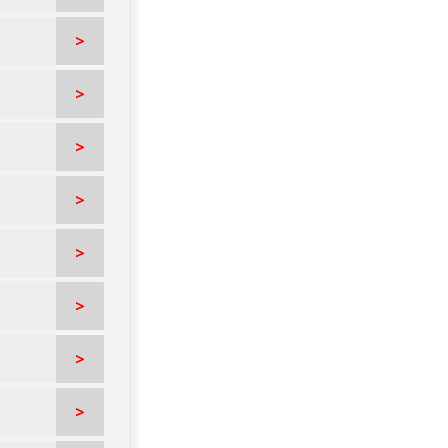
>
>
>
>
>
>
>
>