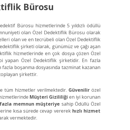
tiflik Bürosu
edektif Bürosu hizmetlerinde 5 yıldızlı ödüllü
mnuniyeti olan Özel Dedektiflik Bürosu olarak
lleri olan ve en tecrübeli olan Özel Dedektiflik
dektiflik şirketi olarak, günümüz ve çağı aşan
ektiflik hizmetlerinde en çok dosya çözen Özel
 yapan Özel Dedektiflik şirketidir. En fazla
 en fazla boşanma dosyasında tazminat kazanan
toplayan şirkettir.
de tüm hizmetler verilmektedir.
Güvenilir
özel
 hizmetlerinde
Müşteri Gizililiği
en iyi korunan
 fazla memnun müşteriye
sahip Ödüllü Özel
eplerine kısa sürede cevap vererek
hızlı hizmet
arak vermektedir.