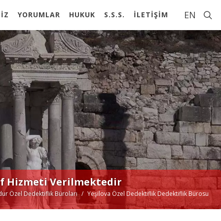
EN
İZ
YORUMLAR
HUKUK
S.S.S.
İLETİŞİM
if Hizmeti Verilmektedir
ur Özel Dedektiflik Büroları
Yeşilova Özel Dedektiflik Dedektiflik Bürosu