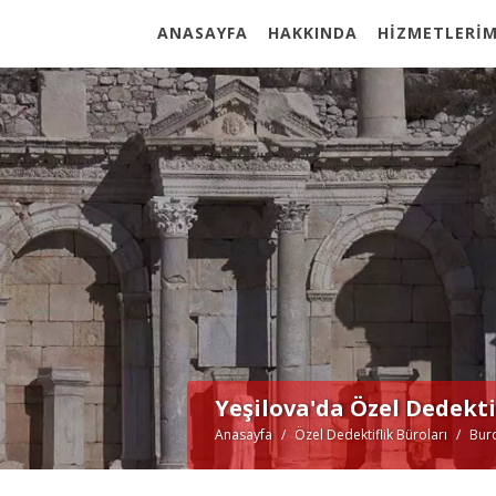
ANASAYFA
HAKKINDA
HİZMETLERİM
Yeşilova'da Özel Dedekt
Anasayfa
Özel Dedektiflik Büroları
Burd