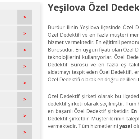
Yeşilova Özel Dedek
>
Burdur ilinin Yeşilova ilçesinde Özel D
>
Özel Dedektifi ve en fazla müşteri me
hizmet vermektedir. En eğitimli persone
Bürosudur. En uygun fiyatı olan Özel De
>
teknolojilerini kullanıyorlar. Özel Ded
Dedektif Bürosu ve en fazla eş takibi
>
aldatmayı tespit eden Özel Dedektifi,
Özel Dedektifi olarak en doğru delilleri 
>
Özel Dedektif şirketi olarak bu ilçede
>
dedektif şirketi olarak seçilmiştir. Tüm
en başarılı Özel Dedektif şirketidir.
En
>
Dedektif şirketdir. Müşterilerinin tal
vermektedir. Tüm hizmetlerini
yasal
ol
>