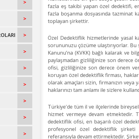
>
fazla eş takibi yapan özel dedektifi, e
fazla boşanma dosyasında tazminat kaz
>
toplayan şirkettir.
ROLARI
>
Özel Dedektiflik hizmetlerinde yasal k
sorununuzu çözüme ulaştırıyorlar. Bu s
>
Kanunu’na (KVKK) bağlı kalarak ve bilgil
paylaşmadan gizliliğinize son derece ön
ofisi, gizliliğinize son derece önem ver
>
koruyan özel dedektiflik firması, haklar
olarak amaçları sizin, firmanızın veya 
>
haklarınızı tam anlamı ile sizlere kulland
>
Türkiye'de tüm il ve ilçelerinde bireyse
hizmet vermeye devam etmektedir. Tü
>
dedektiflik ofisi, en başarılı özel dedek
profesyonel özel dedektiflik şirket
>
referansıyla devam ettirmektedir. Şirket