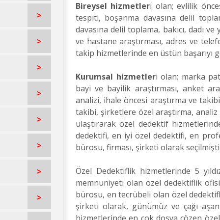
Bireysel hizmetler
i olan; evlilik önc
>
tespiti, boşanma davasına delil topla
davasına delil toplama, bakıcı, dadı ve 
>
ve hastane araştırması, adres ve telefo
takip hizmetlerinde en üstün başarıyı
>
Kurumsal hizmetler
i olan; marka pate
bayi ve bayilik araştırması, anket ara
>
analizi, ihale öncesi araştırma ve takib
takibi, şirketlere özel araştırma, anal
>
ulaştırarak özel dedektif hizmetlerinde
dedektifi, en iyi özel dedektifi, en prof
>
bürosu, firması, şirketi olarak seçilmişti
Özel Dedektiflik hizmetlerinde 5 yıldı
>
memnuniyeti olan özel dedektiflik ofisi
bürosu, en tecrübeli olan özel dedektifl
>
şirketi olarak, günümüz ve çağı aşan t
hizmetlerinde en çok dosya çözen özel d