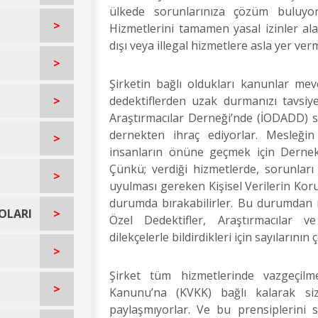
ülkede sorunlarınıza çözüm buluyo
>
Hizmetlerini tamamen yasal izinler ala
dışı veya illegal hizmetlere asla yer ver
>
Şirketin bağlı oldukları kanunlar me
>
dedektiflerden uzak durmanızı tavsiye
Araştırmacılar Derneği’nde (İODADD) sah
dernekten ihraç ediyorlar. Mesleği
>
insanların önüne geçmek için Dernek a
Çünkü; verdiği hizmetlerde, sorunlar
>
uyulması gereken Kişisel Verilerin Ko
durumda bırakabilirler. Bu durumdan 
OLARI
>
Özel Dedektifler, Araştırmacılar 
dilekçelerle bildirdikleri için sayılarını
>
Şirket tüm hizmetlerinde vazgeçilme
>
Kanunu’na (KVKK) bağlı kalarak siz m
paylaşmıyorlar. Ve bu prensiplerini 