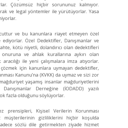
rlar. Çözümsüz hiçbir sorununuz kalmıyor.
rak ve legal yöntemler ile yürütüyorlar. Yasa
miyorlar.
vcuttur ve bu kanunlara riayet etmeyen özel
 ediyorlar. Özel Dedektifler, Danışmanlar ve
te, kötü niyetli, dolandırıcı olan dedektifleri
n onuruna ve ahlak kurallarına aykırı olan
racılığı ile yeni çalışmalara imza atıyorlar.
ı çözmek için kanunlara uymayan dedektifler,
runması Kanunu’na (KVKK) da uymaz ve sizi zor
mağduriyet yaşamış insanlar mağduriyetlerini
ve Danışmanlar Derneğine (İODADD) yazılı
n çok fazla olduğunu söylüyorlar.
z prensipleri, Kişisel Verilerin Korunması
üşterilerinin gizliliklerini hiçbir koşulda
sadece sözlü dile getirmekten ziyade hizmet