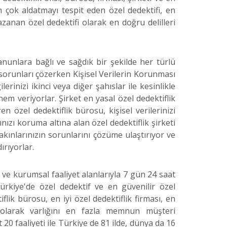
n çok aldatmayı tespit eden özel dedektifi, en
anan özel dedektifi olarak en doğru delilleri
anunlara bağlı ve sağdık bir şekilde her türlü
orunları çözerken Kişisel Verilerin Korunması
erinizi ikinci veya diğer şahıslar ile kesinlikle
em veriyorlar. Şirket en yasal özel dedektiflik
en özel dedektiflik bürosu, kişisel verilerinizi
ınızı koruma altına alan özel dedektiflik şirketi
yakınlarınızın sorunlarını çözüme ulaştırıyor ve
ırıyorlar.
l ve kurumsal faaliyet alanlarıyla 7 gün 24 saat
rkiye'de özel dedektif ve en güvenilir özel
tiflik bürosu, en iyi özel dedektiflik firması, en
i olarak varlığını en fazla memnun müşteri
 20 faaliyeti ile Türkiye de 81 ilde, dünya da 16