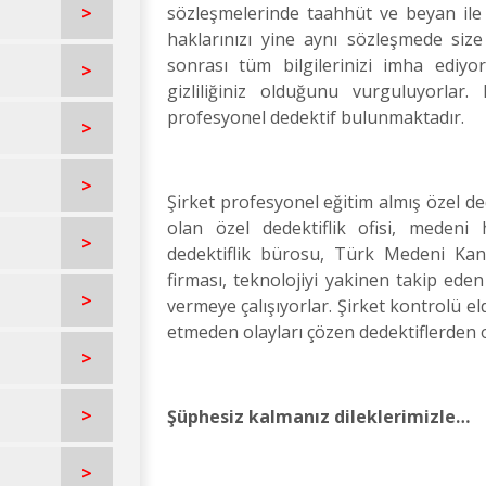
>
sözleşmelerinde taahhüt ve beyan ile 
haklarınızı yine aynı sözleşmede siz
sonrası tüm bilgilerinizi imha ediyor
>
gizliliğiniz olduğunu vurguluyorlar
profesyonel dedektif bulunmaktadır.
>
>
Şirket profesyonel eğitim almış özel de
olan özel dedektiflik ofisi, medeni
>
dedektiflik bürosu, Türk Medeni Kanu
firması, teknolojiyi yakinen takip eden
>
vermeye çalışıyorlar. Şirket kontrolü e
etmeden olayları çözen dedektiflerden o
>
>
Şüphesiz kalmanız dileklerimizle…
>