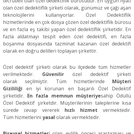
tecrübeli olan özel dedektiflik bürosudur. En uygun fiyatı
olan özel dedektiflik şirketi olarak, günümüz ve çağı aşan
teknolojilerini kullanıyorlar. Özel Dedektiflik
hizmetlerinde en çok dosya çözen özel dedektiflik bürosu
ve en fazla eş takibi yapan özel dedektiflik şirketidir. En
fazla aldatmayı tespit eden özel dedektifi, en fazla
boşanma dosyasında tazminat kazanan özel dedektifi
olarak en doğru delilleri toplayan şirkettir.
Özel dedektif şirketi olarak bu ilçedede tüm hizmetler
verilmektedir.
Güvenilir
özel dedektif şirketi
olarak seçilmiştir. Tüm hizmetlerinde
Müşteri
Gizililiği
en iyi korunan en başarılı Özel Dedektif
şirketidir.
En fazla memnun müşteriye
sahip Ödüllü
Özel Dedektif şirketdir. Müşterilerinin taleplerine kısa
sürede cevap vererek
hızlı hizmet
vermektedir.
Tüm hizmetlerini
yasal
olarak vermektedir.
Bireysel hizmetler
i olan; evlilik öncesi araştırması ve