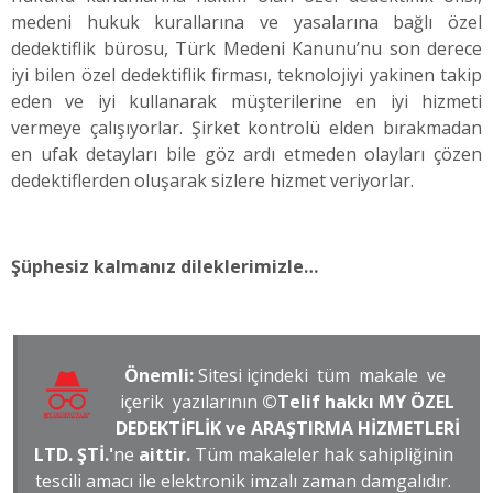
medeni hukuk kurallarına ve yasalarına bağlı özel
dedektiflik bürosu, Türk Medeni Kanunu’nu son derece
iyi bilen özel dedektiflik firması, teknolojiyi yakinen takip
eden ve iyi kullanarak müşterilerine en iyi hizmeti
vermeye çalışıyorlar. Şirket kontrolü elden bırakmadan
en ufak detayları bile göz ardı etmeden olayları çözen
dedektiflerden oluşarak sizlere hizmet veriyorlar.
Şüphesiz kalmanız dileklerimizle…
Önemli:
Sitesi içindeki tüm makale ve
içerik yazılarının
©Telif hakkı MY ÖZEL
DEDEKTİFLİK ve ARAŞTIRMA HİZMETLERİ
LTD. ŞTİ.'
ne
aittir.
Tüm makaleler hak sahipliğinin
tescili amacı ile elektronik imzalı zaman damgalıdır.